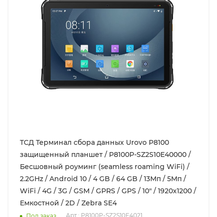
ТСД Терминал сбора данных Urovo P8100
защищенный планшет / P8100P-SZ2S10E40000 /
Бесшовный роуминг (seamless roaming WiFi) /
2.2GHz / Android 10 / 4 GB / 64 GB / 13Мп / 5Мп /
WiFi / 4G / 3G / GSM / GPRS / GPS / 10" / 1920x1200 /
Емкостной / 2D / Zebra SE4
Арт.: P8100P-SZ2S10E4021
Под заказ