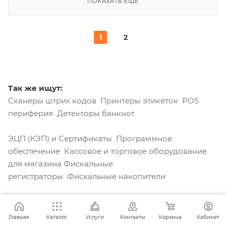
ПОКАЗАТЬ ЕЩЕ
1
2
Так же ищут:
Сканеры штрих кодов Принтеры этикеток POS
периферия Детекторы банкнот
ЭЦП (КЭП) и Сертификаты Программное
Задать вопрос
обеспечение Кассовое и торговое оборудование
для магазина Фискальные
регистраторы Фискальные накопители
Не нашли то, что искали?
Главная
Каталог
Услуги
Контакты
Корзина
Кабинет