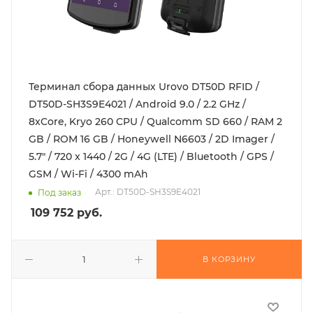
Терминал сбора данных Urovo DT50D RFID /
DT50D-SH3S9E4021 / Android 9.0 / 2.2 GHz /
8xCore, Kryo 260 CPU / Qualcomm SD 660 / RAM 2
GB / ROM 16 GB / Honeywell N6603 / 2D Imager /
5.7" / 720 x 1440 / 2G / 4G (LTE) / Bluetooth / GPS /
GSM / Wi-Fi / 4300 mAh
Арт.: DT50D-SH3S9E4021
Под заказ
109 752
руб.
В КОРЗИНУ