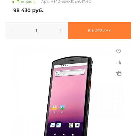
Арт.: RT40-SS4X10E401XHQ
Под заказ
98 430
руб.
В КОРЗИНУ