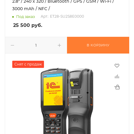
2.8" / 240 х 320 / Bluetooth / GPS / GSM / Wi-Fi /
3000 mAh / NFC /
Арт.: ET28-SU2S8E0000
Под заказ
25 500
руб.
В КОРЗИНУ
Снят с продаж