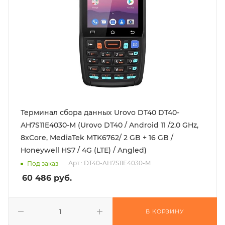
Терминал сбора данных Urovo DT40 DT40-
AH7S11E4030-M (Urovo DT40 / Android 11 /2.0 GHz,
8xCore, MediaTek MTK6762/ 2 GB + 16 GB /
Honeywell HS7 / 4G (LTE) / Angled)
Арт.: DT40-AH7S11E4030-M
Под заказ
60 486
руб.
В КОРЗИНУ