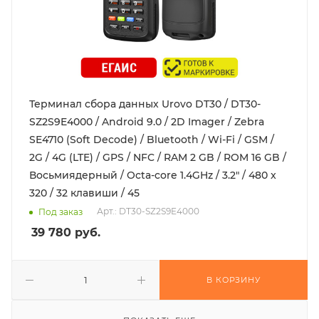
Терминал сбора данных Urovo DT30 / DT30-
SZ2S9E4000 / Android 9.0 / 2D Imager / Zebra
SE4710 (Soft Decode) / Bluetooth / Wi-Fi / GSM /
2G / 4G (LTE) / GPS / NFC / RAM 2 GB / ROM 16 GB /
Восьмиядерный / Octa-core 1.4GHz / 3.2" / 480 x
320 / 32 клавиши / 45
Арт.: DT30-SZ2S9E4000
Под заказ
39 780
руб.
В КОРЗИНУ