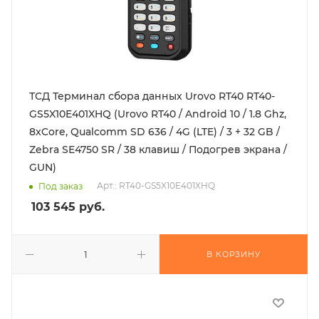
ТСД Терминал сбора данных Urovo RT40 RT40-
GS5X10E401XHQ (Urovo RT40 / Android 10 / 1.8 Ghz,
8xCore, Qualcomm SD 636 / 4G (LTE) / 3 + 32 GB /
Zebra SE4750 SR / 38 клавиш / Подогрев экрана /
GUN)
Арт.: RT40-GS5X10E401XHQ
Под заказ
103 545
руб.
В КОРЗИНУ