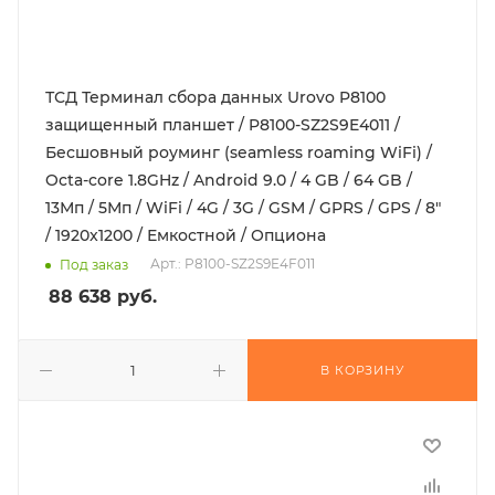
ТСД Терминал сбора данных Urovo P8100
защищенный планшет / P8100-SZ2S9E4011 /
Бесшовный роуминг (seamless roaming WiFi) /
Octa-core 1.8GHz / Android 9.0 / 4 GB / 64 GB /
13Мп / 5Мп / WiFi / 4G / 3G / GSM / GPRS / GPS / 8"
/ 1920x1200 / Емкостной / Опциона
Арт.: P8100-SZ2S9E4F011
Под заказ
88 638
руб.
В КОРЗИНУ