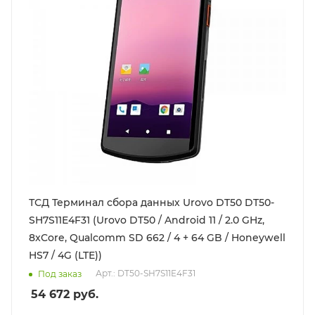
ТСД Терминал сбора данных Urovo DT50 DT50-
SH7S11E4F31 (Urovo DT50 / Android 11 / 2.0 GHz,
8xCore, Qualcomm SD 662 / 4 + 64 GB / Honeywell
HS7 / 4G (LTE))
Арт.: DT50-SH7S11E4F31
Под заказ
54 672
руб.