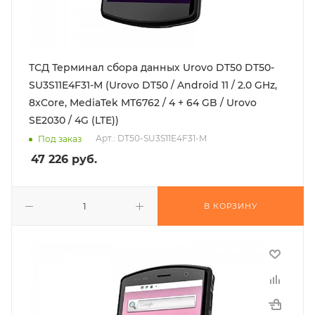
ТСД Терминал сбора данных Urovo DT50 DT50-
SU3S11E4F31-M (Urovo DT50 / Android 11 / 2.0 GHz,
8xCore, MediaTek MT6762 / 4 + 64 GB / Urovo
SE2030 / 4G (LTE))
Арт.: DT50-SU3S11E4F31-M
Под заказ
47 226
руб.
В КОРЗИНУ