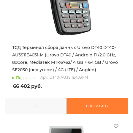
ТСД Терминал сбора данных Urovo DT40 DT40-
AU3S11E4031-M (Urovo DT40 / Android 11 /2.0 GHz,
8xCore, MediaTek MTK6762/ 4 GB + 64 GB / Urovo
SE2030 (под углом) / 4G (LTE) / Angled)
Арт.: DT40-AU3S11E4031-M
Под заказ
66 402
руб.
В КОРЗИНУ