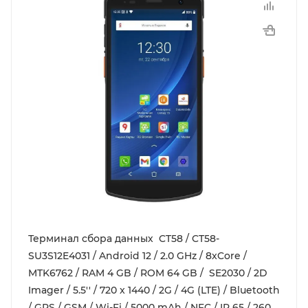
Терминал сбора данных CT58 / CT58-
SU3S12E4031 / Android 12 / 2.0 GHz / 8xCore /
MTK6762 / RAM 4 GB / ROM 64 GB / SE2030 / 2D
Imager / 5.5'' / 720 x 1440 / 2G / 4G (LTE) / Bluetooth
/ GPS / GSM / Wi-Fi / 5000 mAh / NFC / IP 65 / 260