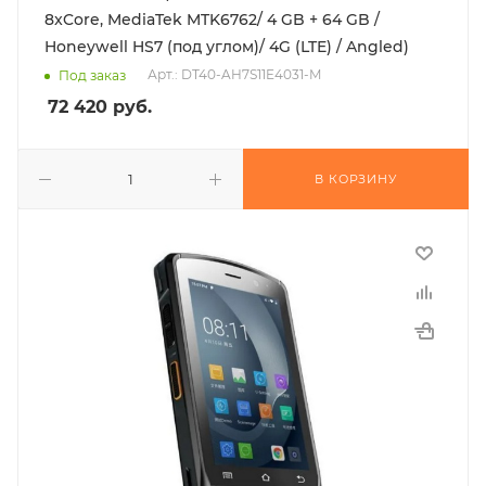
8xCore, MediaTek MTK6762/ 4 GB + 64 GB /
Honeywell HS7 (под углом)/ 4G (LTE) / Angled)
Арт.: DT40-AH7S11E4031-M
Под заказ
72 420
руб.
В КОРЗИНУ