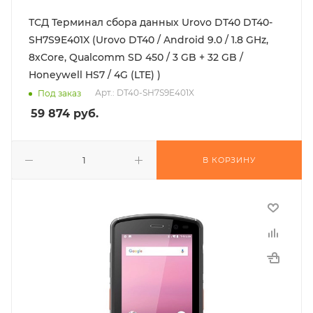
ТСД Терминал сбора данных Urovo DT40 DT40-
SH7S9E401X (Urovo DT40 / Android 9.0 / 1.8 GHz,
8хCore, Qualcomm SD 450 / 3 GB + 32 GB /
Honeywell HS7 / 4G (LTE) )
Арт.: DT40-SH7S9E401X
Под заказ
59 874
руб.
В КОРЗИНУ