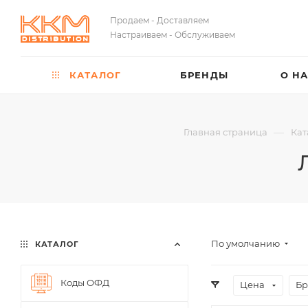
Продаем - Доставляем
Настраиваем - Обслуживаем
КАТАЛОГ
БРЕНДЫ
О Н
—
Главная страница
Кат
По умолчанию
КАТАЛОГ
Коды ОФД
Цена
Бр