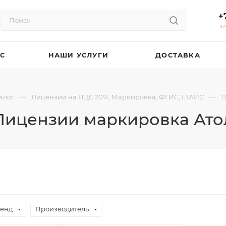
+
З
АС
НАШИ УСЛУГИ
ДОСТАВКА
—
—
алог
Лицензии на НДС 20%, Маркировка, ФГИС, ЕГАИС
Л
Лицензии маркировка Ато
енд
Производитель