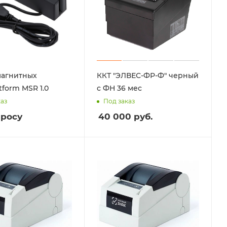
магнитных
ККТ "ЭЛВЕС-ФР-Ф" черный
atform MSR 1.0
с ФН 36 мес
каз
Под заказ
просу
40 000
руб.