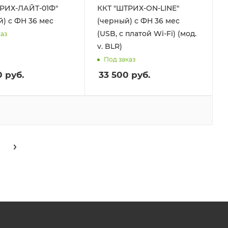
ТРИХ-ЛАЙТ-01Ф"
ККТ "ШТРИХ-ON-LINE"
й) с ФН 36 мес
(черный) с ФН 36 мес
(USB, с платой Wi-Fi) (мод.
каз
v. BLR)
Под заказ
0
руб.
33 500
руб.