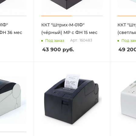
01Ф"
ККТ "Штрих-М-01Ф"
ККТ "Шт
ФН 36 мес
(чёрный) МР с ФН 15 мес
(светлы
Арт.: 160483
Под заказ
Под за
43 900
руб.
49 20