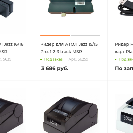
 Jazz 16/16
Ридер для АТОЛ Jazz 15/15
Ридер 
 MSR
Pro. 1-2-3 track MSR
карт Pl
.: 56391
Арт.: 56259
Под заказ
Под за
3 686
руб.
По за