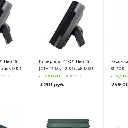
Л Нео 16
Ридер для АТОЛ Нео 15
Кассы 
3 track MSR
(СТАРТ 15). 1-2-3 track MSR
S! POS
.: 60732
Арт.: 60733
Под заказ
Под за
3 201
руб.
249 0