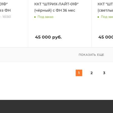
01Ф"
ККТ "ШТРИХ-ЛАЙТ-01Ф"
ККТ "Ш
без ФН
(чёрный) с ФН 36 мес
(светлы
.: 161361
Под заказ
Под за
45 000
руб.
45 00
ПОКАЗАТЬ ЕЩЕ
1
2
3