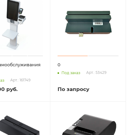
самообслуживания
0
Арт.: 53429
Под заказ
Арт.: 161749
каз
00
руб.
По запросу