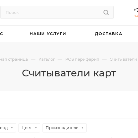
+
З
АС
НАШИ УСЛУГИ
ДОСТАВКА
—
—
—
ная страница
Каталог
POS периферия
Считыватели
Считыватели карт
енд
Цвет
Производитель