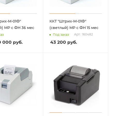
рих-М-01Ф"
ККТ "Штрих-М-01Ф"
й) МР с ФН 36 мес
(светлый) МР с ФН 15 мес
Арт.: 160482
каз
Под заказ
0 000
руб.
43 200
руб.