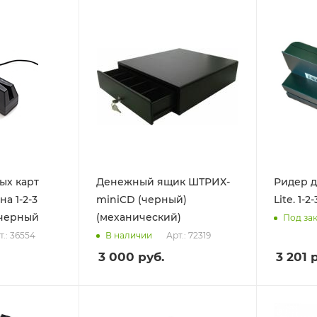
ых карт
Денежный ящик ШТРИХ-
Ридер д
а 1-2-3
miniCD (черный)
Lite. 1-2
 черный
(механический)
Под за
т.: 36554
Арт.: 72319
В наличии
3 000
руб.
3 201
р