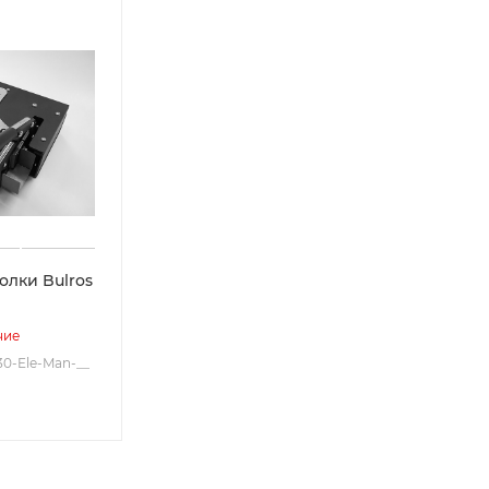
олки Bulros
чие
30-Ele-Man-__