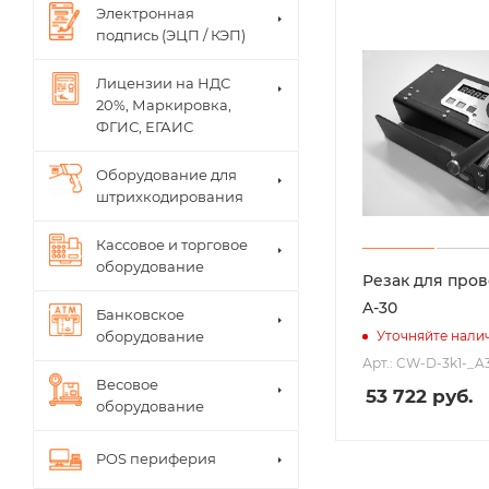
Электронная
подпись (ЭЦП / КЭП)
Лицензии на НДС
20%, Маркировка,
ФГИС, ЕГАИС
Оборудование для
штрихкодирования
Кассовое и торговое
оборудование
Резак для пров
A-30
Банковское
оборудование
Уточняйте нали
Арт.: CW-D-3k1-_A
Весовое
53 722
руб.
оборудование
POS периферия