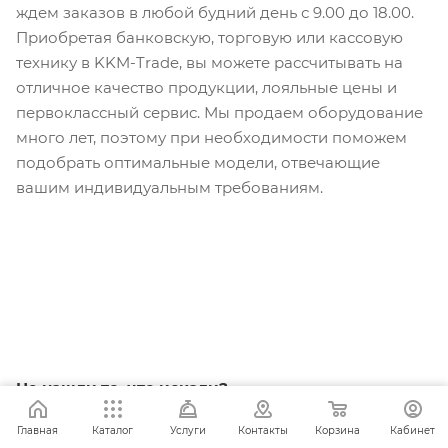
ждем заказов в любой будний день с 9.00 до 18.00.
Приобретая банковскую, торговую или кассовую
технику в KKM-Trade, вы можете рассчитывать на
отличное качество продукции, лояльные цены и
первоклассный сервис. Мы продаем оборудование
много лет, поэтому при необходимости поможем
подобрать оптимальные модели, отвечающие
вашим индивидуальным требованиям.
Задать вопрос
Не нашли то, что искали?
Главная
Каталог
Услуги
Контакты
Корзина
Кабинет
У нас также есть много другой техники!