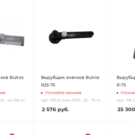
ков Bulros
Вырубщик значков Bulros
Вырубщи
R25-75
R-75
чие
Уточняйте наличие
Уточня
15-_44-158-ro
Арт.: PB-D-man-2575-_25-_75-ro
Арт.: PB-
2 576
руб.
25 30