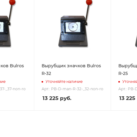
ков Bulros
Вырубщик значков Bulros
Вырубщи
R-32
R-25
чие
Уточняйте наличие
Уточня
37-_37-non-ro
Арт.: PB-D-man-R-32-_32-non-ro
Арт.: PB-
13 225
руб.
13 225