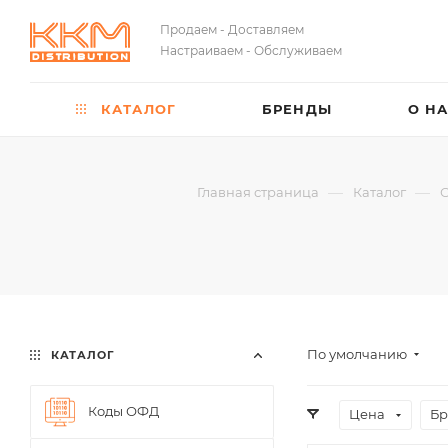
Продаем - Доставляем
Настраиваем - Обслуживаем
КАТАЛОГ
БРЕНДЫ
О Н
—
—
Главная страница
Каталог
О
По умолчанию
КАТАЛОГ
Коды ОФД
Цена
Бр