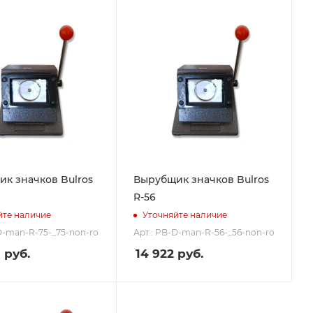
к значков Bulros
Вырубщик значков Bulros
R-56
йте наличие
Уточняйте наличие
D-man-R-75-_75-non-ro
Арт.: PB-D-man-R-56-_56-non-ro
0
руб.
14 922
руб.