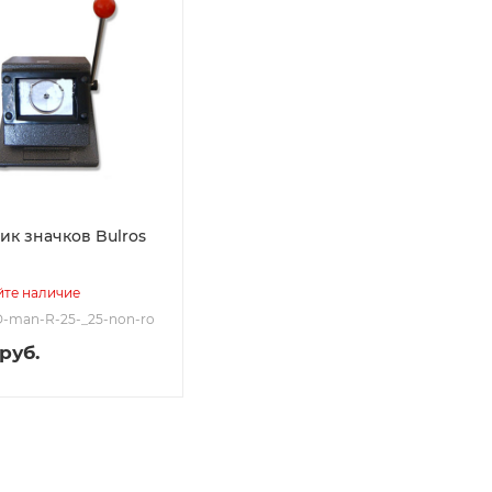
к значков Bulros
йте наличие
D-man-R-25-_25-non-ro
руб.