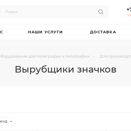
+
З
АС
НАШИ УСЛУГИ
ДОСТАВКА
—
борудование для полиграфии и типографии
Для производст
Вырубщики значков
енд