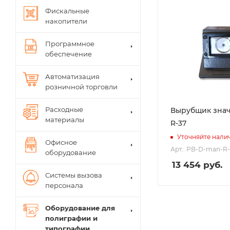
Фискальные
накопители
Программное
обеспечение
Автоматизация
розничной торговли
Расходные
Вырубщик знач
материалы
R-37
Уточняйте нали
Офисное
Арт.: PB-D-man-R-
оборудование
13 454
руб.
Системы вызова
персонала
Оборудование для
полиграфии и
типографии