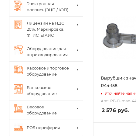
Электронная
подпись (ЭЦП / КЭП)
Лицензии на НДС
20%, Маркировка,
ФГИС, ЕГАИС
Оборудование для
штрихкодирования
Кассовое и торговое
оборудование
Вырубщик знач
R44-158
Банковское
оборудование
Уточняйте нали
Арт.: PB-D-man-44
Весовое
2 576
руб.
оборудование
POS периферия