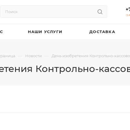
+
З
АС
НАШИ УСЛУГИ
ДОСТАВКА
—
—
траница
Новости
День изобретения Контрольно-кассов
етения Контрольно-касс