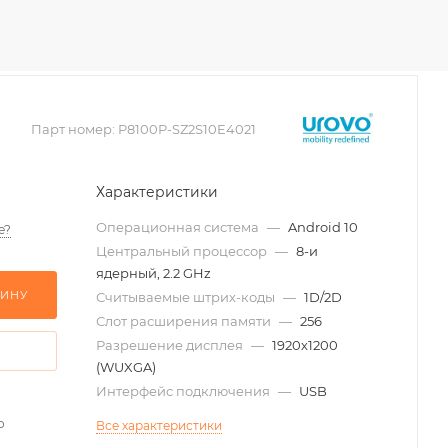
Парт номер:
P8100P-SZ2S10E4021
Характеристики
Операционная система
—
Android 10
е?
Центральный процессор
—
8-и
ядерный, 2.2 GHz
ЗИНУ
Считываемые штрих-коды
—
1D/2D
Слот расширения памяти
—
256
Разрешение дисплея
—
1920х1200
(WUXGA)
Интерфейс подключения
—
USB
о
Все характеристики