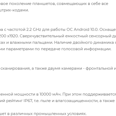
вое поколение планшетов, совмещающих в себе все
штрих-кодами.
 с частотой 2.2 GHz для работы ОС Android 10.0. Оснащ
1200 х1920. Сверхчувствительный емкостный сенсорный д
ках и влажными пальцами. Наличие двойного динамика 
ми параметрами по передаче голосовой информации.
канирования, а также двумя камерами - фронтальной 
енной мощности в 10000 мАч. При этом поддерживаетс
й рейтинг IP67, т.е. пыле и влагозащищенности, а также
аншет в различных промышленных условиях.