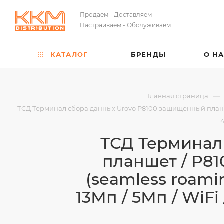
Продаем - Доставляем
Настраиваем - Обслуживаем
КАТАЛОГ
БРЕНДЫ
О Н
—
Главная страница
ТСД Терминал сбора данных Urovo P8100 защищенный планшет /
4
ТСД Терминал
планшет / P8
(seamless roaming
13Мп / 5Мп / WiFi 