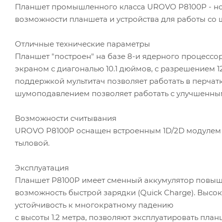
Планшет промышленного класса UROVO P8100P - но
возможности планшета и устройства для работы со 
Отличные технические параметры
Планшет "построен" на базе 8-и ядерного процессора
экраном с диагональю 10.1 дюймов, с разрешением 
поддержкой мультитач позволяет работать в перчат
шумоподавлением позволяет работать с улучшенны
Возможности считывания
UROVO P8100P оснащен встроенным 1D/2D модулем с
тыловой.
Эксплуатация
Планшет P8100P имеет сменный аккумулятор повыш
возможность быстрой зарядки (Quick Charge). Высоки
устойчивость к многократному падению
с высоты 1.2 метра, позволяют эксплуатировать пл