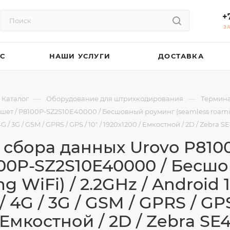
+
З
АС
НАШИ УСЛУГИ
ДОСТАВКА
—
—
Каталог
Оборудование для штрихкодирования
Термина
 P8100P-SZ2S10E40000 / Бесшовный роуминг (seamless roaming WiFi)
G / 3G / GSM / GPRS / GPS / 10" / 1920x1200 / Емкостной / 2D / Zebra S
 сбора данных Urovo P81
100P-SZ2S10E40000 / Бесш
 WiFi) / 2.2GHz / Android 1
/ 4G / 3G / GSM / GPRS / GPS 
Емкостной / 2D / Zebra SE