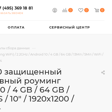
7 (495) 369 18 81
0
0
0
АКАЗАТЬ ЗВОНОК
ОПЛАТА
СЕРВИСНЫЙ ЦЕНТР
—
лы сбора данных
 / 2.2GHz / Android 10 / 4 GB / 64 GB / 13Мп / 5Мп / WiFi /
E4
00 защищенный
овный роуминг
0 / 4 GB / 64 GB /
/ 10" / 1920x1200 /
4