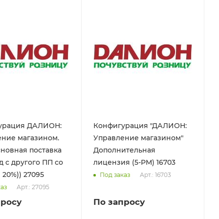
урация ДАЛИОН:
Конфигурация "ДАЛИОН:
ние магазином.
Управление магазином"
новная поставка
Дополнительная
д с другого ПП со
лицензия (5-РМ) 16703
скидкой 20%)) 27095
Арт.: 16703
Под заказ
Арт.: 27095
каз
просу
По запросу