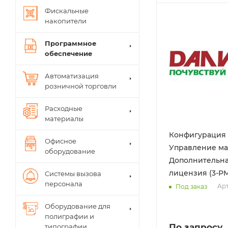
Фискальные
накопители
Программное
обеспечение
Автоматизация
розничной торговли
Расходные
материалы
Конфигурация
Офисное
Управление ма
оборудование
Дополнительн
Системы вызова
персонала
Арт
Под заказ
Оборудование для
полиграфии и
По запросу
типографии