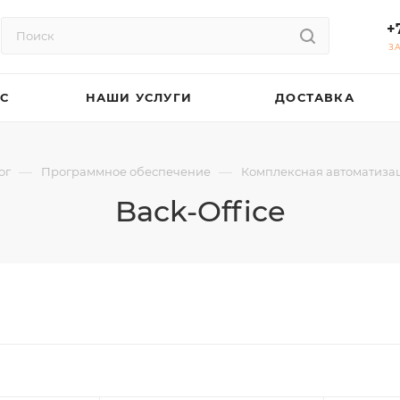
+
З
АС
НАШИ УСЛУГИ
ДОСТАВКА
—
—
ог
Программное обеспечение
Комплексная автоматиза
Back-Office