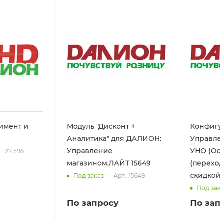
имент и
Модуль "Дисконт +
Конфиг
Аналитика" для ДАЛИОН:
Управле
Управление
УНО (Ос
.: 27 596
магазином.ЛАЙТ 15649
(перехо
Арт.: 15649
Под заказ
Под за
По запросу
По за