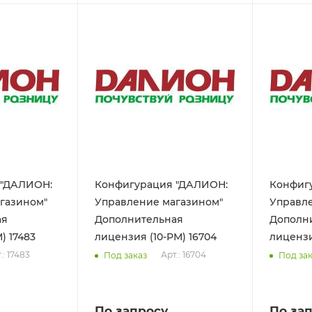
 "ДАЛИОН:
Конфигурация "ДАЛИОН:
Конфиг
газином"
Управление магазином"
Управл
ая
Дополнительная
Дополн
лицензия (3-РМ) 17483
лицензия (10-РМ) 16704
.: 17483
Арт.: 16704
Под заказ
Под за
По запросу
По за