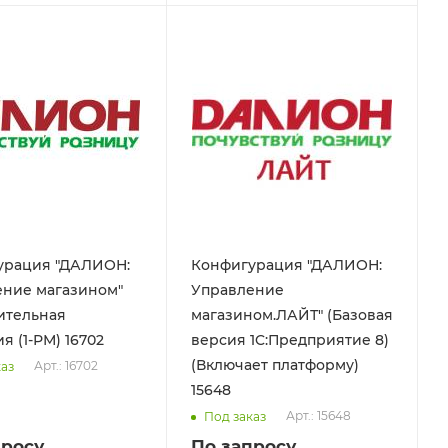
урация "ДАЛИОН:
Конфигурация "ДАЛИОН:
ение магазином"
Управление
ительная
магазином.ЛАЙТ" (Базовая
лицензия (1-РМ) 16702
версия 1C:Предприятие 8)
(Включает платформу)
Арт.: 16702
каз
15648
Арт.: 15648
Под заказ
просу
По запросу