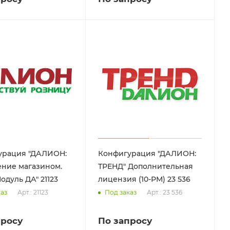
урация "ДАЛИОН:
Конфигурация "ДАЛИОН:
ние магазином.
ТРЕНД" Дополнительная
ЛАЙТ+Модуль ДА" 21123
лицензия (10-РМ) 23 536
Арт.: 21123
Арт.: 23 536
каз
Под заказ
просу
По запросу