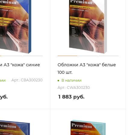
3 "кожа" синие
Обложки А3 "кожа" белые
100 шт.
Арт.: CBA300230
чии
В наличии
Арт.: CWA300230
уб.
1 883
руб.