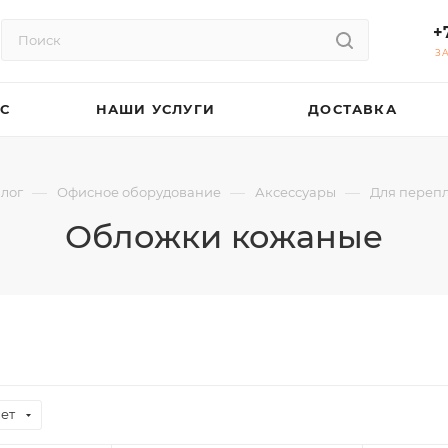
+
З
АС
НАШИ УСЛУГИ
ДОСТАВКА
—
—
—
лог
Офисное оборудование
Аксессуары
Для перепл
Обложки кожаные
ет