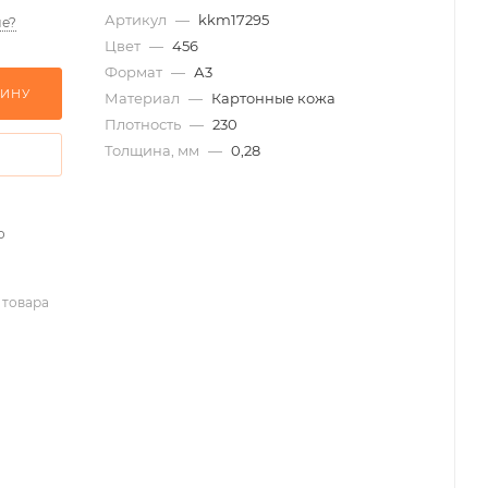
Артикул
—
kkm17295
е?
Цвет
—
456
Формат
—
А3
ЗИНУ
Материал
—
Картонные кожа
Плотность
—
230
Толщина, мм
—
0,28
о
 товара