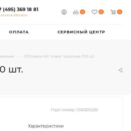
7 (495) 369 18 81
0
0
0
АКАЗАТЬ ЗВОНОК
ОПЛАТА
СЕРВИСНЫЙ ЦЕНТР
—
ожаные
Обложки А3 "кожа" красные 100 шт.
0 шт.
Парт номер:
CRA300230
Характеристики