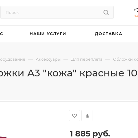
+
З
АС
НАШИ УСЛУГИ
ДОСТАВКА
—
—
—
орудование
Аксессуары
Для переплета
Обложки к
жки А3 "кожа" красные 10
1 885
руб.