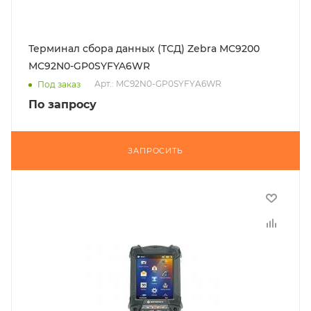
Терминал сбора данных (ТСД) Zebra MC9200
MC92N0-GP0SYFYA6WR
Арт.: MC92N0-GP0SYFYA6WR
Под заказ
По запросу
ЗАПРОСИТЬ