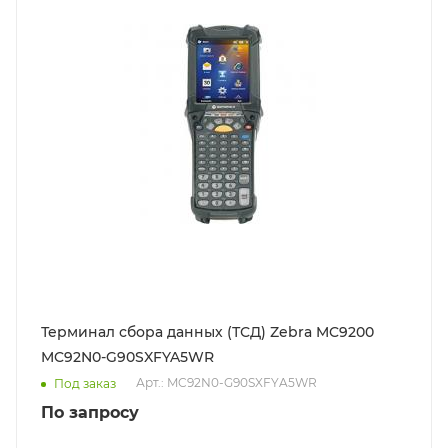
Терминал сбора данных (ТСД) Zebra MC9200
MC92N0-G90SXFYA5WR
Арт.: MC92N0-G90SXFYA5WR
Под заказ
По запросу