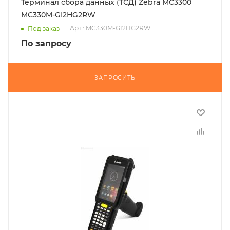
Терминал сбора данных (ТСД) Zebra MC3300
MC330M-GI2HG2RW
Арт.: MC330M-GI2HG2RW
Под заказ
По запросу
ЗАПРОСИТЬ