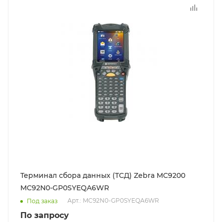
Терминал сбора данных (ТСД) Zebra MC9200
MC92N0-GP0SYEQA6WR
Арт.: MC92N0-GP0SYEQA6WR
Под заказ
По запросу