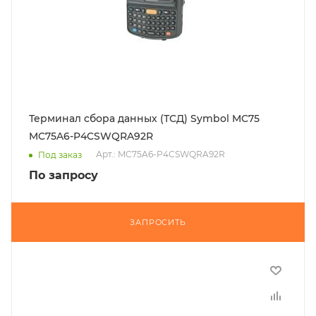
Терминал сбора данных (ТСД) Symbol MC75
MC75A6-P4CSWQRA92R
Арт.: MC75A6-P4CSWQRA92R
Под заказ
По запросу
ЗАПРОСИТЬ