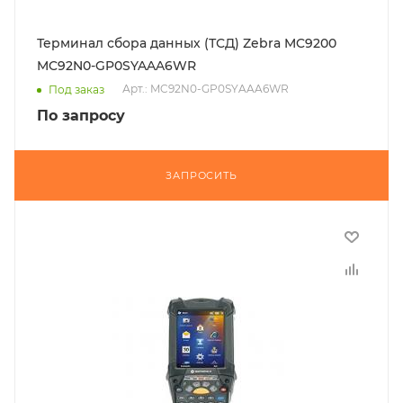
Терминал сбора данных (ТСД) Zebra MC9200
MC92N0-GP0SYAAA6WR
Арт.: MC92N0-GP0SYAAA6WR
Под заказ
По запросу
ЗАПРОСИТЬ