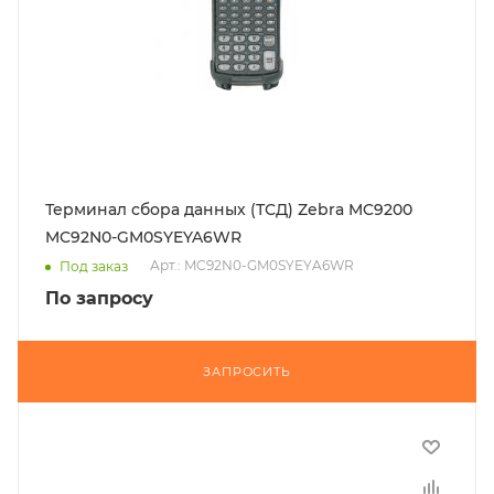
Терминал сбора данных (ТСД) Zebra MC9200
MC92N0-GM0SYEYA6WR
Арт.: MC92N0-GM0SYEYA6WR
Под заказ
По запросу
ЗАПРОСИТЬ