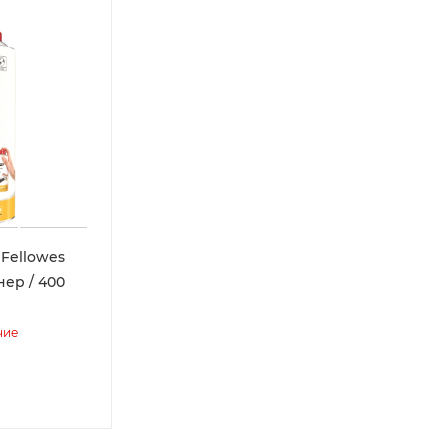
Fellowes
нер / 400
чие