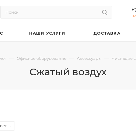
+
З
АС
НАШИ УСЛУГИ
ДОСТАВКА
—
—
—
лог
Офисное оборудование
Аксессуары
Чистящие с
Сжатый воздух
вет