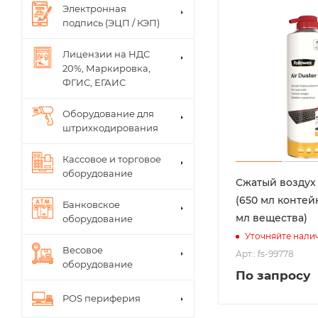
Электронная
подпись (ЭЦП / КЭП)
Лицензии на НДС
20%, Маркировка,
ФГИС, ЕГАИС
Оборудование для
штрихкодирования
Кассовое и торговое
оборудование
Сжатый воздух 
(650 мл контей
Банковское
мл вещества)
оборудование
Уточняйте нали
Весовое
Арт.: fs-99778
оборудование
По запросу
POS периферия