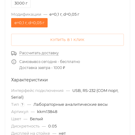
3000 г
Модификации
—
e=0,1 г, d=0,05 г
e=0,1 г, d=0,05 г
КУПИТЬ В 1 КЛИК
Рассчитать доставку
Самовывоз сегодня - бесплатно
Доставка завтра - 1000 ₽
Характеристики
Интерфейс подключения
—
USB, RS-232 (COM порт,
Serial)
Тип
—
Лабораторные аналитические весы
?
Артикул
—
kkm13848
Цвет
—
Белый
Дискретность
—
0.05
Дисплей на стойке
—
нет