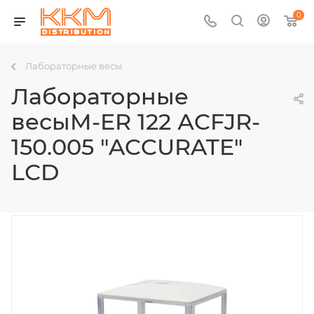
0
Лабораторные весы
Лабораторные
весыM-ER 122 АCFJR-
150.005 "ACCURATE"
LСD