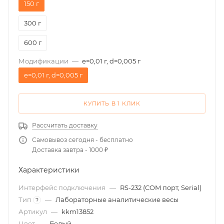
150 г
300 г
600 г
Модификации
—
e=0,01 г, d=0,005 г
e=0,01 г, d=0,005 г
КУПИТЬ В 1 КЛИК
Рассчитать доставку
Самовывоз сегодня - бесплатно
Доставка завтра - 1000 ₽
Характеристики
Интерфейс подключения
—
RS-232 (COM порт, Serial)
Тип
—
Лабораторные аналитические весы
?
Артикул
—
kkm13852
Цвет
—
Белый