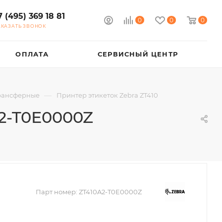
7 (495) 369 18 81
0
0
0
АКАЗАТЬ ЗВОНОК
ОПЛАТА
СЕРВИСНЫЙ ЦЕНТР
—
рансферные
Принтер этикеток Zebra ZT410
A2-T0E0000Z
Парт номер:
ZT410A2-T0E0000Z