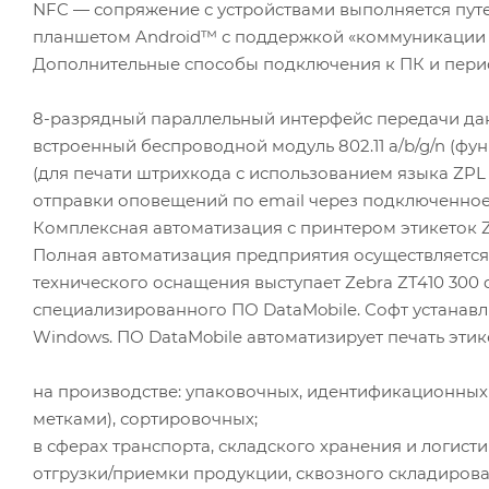
NFC — сопряжение с устройствами выполняется путе
планшетом Android™ с поддержкой «коммуникации 
Дополнительные способы подключения к ПК и пер
8-разрядный параллельный интерфейс передачи да
встроенный беспроводной модуль 802.11 a/b/g/n (фу
(для печати штрихкода с использованием языка ZPL I
отправки оповещений по email через подключенное
Комплексная автоматизация с принтером этикеток Ze
Полная автоматизация предприятия осуществляетс
технического оснащения выступает Zebra ZT410 300 
специализированного ПО DataMobile. Софт устанавли
Windows. ПО DataMobile автоматизирует печать эти
на производстве: упаковочных, идентификационных
метками), сортировочных;
в сферах транспорта, складского хранения и логист
отгрузки/приемки продукции, сквозного складирова