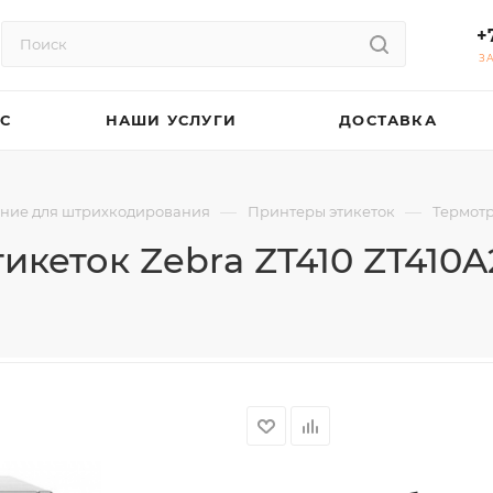
+
З
АС
НАШИ УСЛУГИ
ДОСТАВКА
—
—
ние для штрихкодирования
Принтеры этикеток
Термот
икеток Zebra ZT410 ZT410