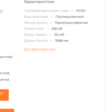
Характеристики
Считываемые штрих-коды
—
1D/2D
е?
Вид принтера
—
Промышленный
Метод печати
—
Термотрансферная
Память ОЗУ
—
256 мб
Флеш память
—
512 мб
Длина печати
—
3988 мм
Все характеристики
дисплей
 Host,
hernet,
рт,