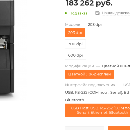
183 262
руб.
Нашли дешевл
Под заказ
Модель
—
203 dpi
203 dpi
300 dpi
600 dpi
Модификации
—
Цветной ЖК-
Цветной ЖК-дисплей
Интерфейс подключения
—
USB
USB, RS-232 (COM порт, Serial), Et
Bluetooth
USB Host, USB, RS-232 (COM по
Serial), Ethernet, Bluetooth