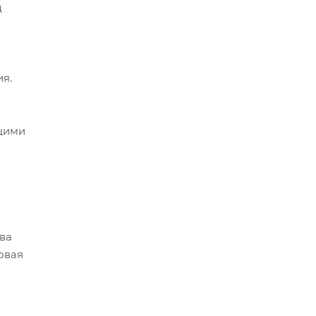
д
я.
ющими
тва
овая