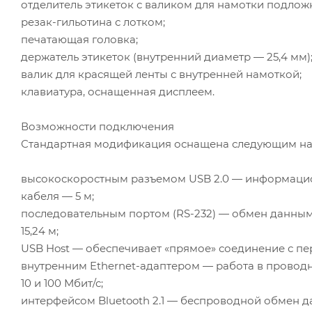
отделитель этикеток с валиком для намотки подлож
резак-гильотина с лотком;
печатающая головка;
держатель этикеток (внутренний диаметр — 25,4 мм)
валик для красящей ленты с внутренней намоткой;
клавиатура, оснащенная дисплеем.
Возможности подключения
Стандартная модификация оснащена следующим на
высокоскоростным разъемом USB 2.0 — информацио
кабеля — 5 м;
последовательным портом (RS-232) — обмен данными 
15,24 м;
USB Host — обеспечивает «прямое» соединение с п
внутренним Ethernet-адаптером — работа в проводн
10 и 100 Мбит/с;
интерфейсом Bluetooth 2.1 — беспроводной обмен 