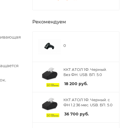
Рекомендуем
ечивающая
0
нащается
ККТ АТОЛ 1Ф. Черный.
Без ФН. USB. БП. 5.0
ок.
18 200
руб.
ККТ АТОЛ 1Ф. Черный. с
ФН 1.2 36 мес. USB. БП. 5.0
36 700
руб.