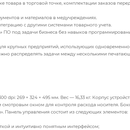
е товара в торговой точке, комплектации заказов пере
рументов и материалов в медучреждениях.
теграцию с другими системами товарного учета.
» ПО под задачи бизнеса без навыков программировани
т для крупных предприятий, использующих одновременно
можно распределять задачи между несколькими печата
dpi: 269 × 324 × 495 мм. Вес — 16,33 кг. Корпус устройс
м смотровым окном для контроля расхода носителя. Бок
». Панель управления состоит из следующих элементов:
ткой и интуитивно понятным интерфейсом;