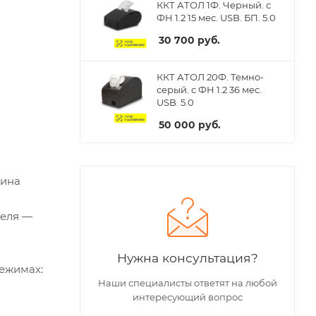
ККТ АТОЛ 1Ф. Черный. с
ФН 1.2 15 мес. USB. БП. 5.0
30 700
руб.
ККТ АТОЛ 20Ф. Темно-
серый. с ФН 1.2 36 мес.
USB. 5.0
50 000
руб.
лина
беля —
Нужна консультация?
режимах:
Наши специалисты ответят на любой
интересующий вопрос