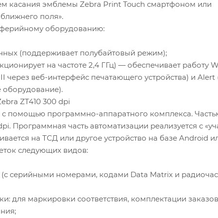
м касания эмблемы Zebra Print Touch смартфоном или
ближнего поля».
иферийному оборудованию:
нных (поддерживает полубайтовый режим);
нкционирует на частоте 2,4 ГГц) — обеспечивает работу 
I через веб-интерфейс печатающего устройства) и Alert 
 оборудование).
bra ZT410 300 dpi
я с помощью программно-аппаратного комплекса. Часть
dpi. Программная часть автоматизации реализуется с «у
вается на ТСД или другое устройство на базе Android и
кеток следующих видов:
 (с серийными номерами, кодами Data Matrix и радиоча
ики: для маркировки соответствия, комплектации заказов
ния;