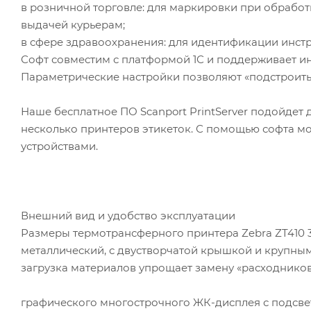
в розничной торговле: для маркировки при обработк
выдачей курьерам;
в сфере здравоохранения: для идентификации инст
Софт совместим с платформой 1С и поддерживает ин
Параметрические настройки позволяют «подстроить
Наше бесплатное ПО Scanport PrintServer подойде
несколько принтеров этикеток. С помощью софта 
устройствами.
Внешний вид и удобство эксплуатации
Размеры термотрансферного принтера Zebra ZT410 300 
металлический, с двустворчатой крышкой и крупны
загрузка материалов упрощает замену «расходников
графического многострочного ЖК-дисплея с подсве