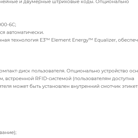
 линейные и двумерные штриховые коды. Опционально
000-6C;
я автоматически.
ная технология E3™ Element Energy™ Equalizer, обесп
омпакт-диск пользователя. Опционально устройство ос
, встроенной RFID-системой (пользователям доступна
теля может быть установлен внутренний смотчик этикет
вание);