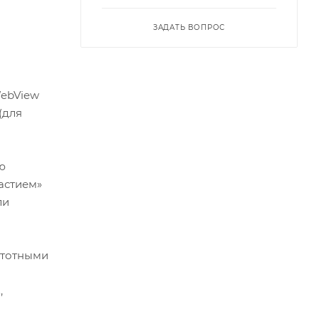
ЗАДАТЬ ВОПРОС
WebView
(для
ю
частием»
ли
стотными
,