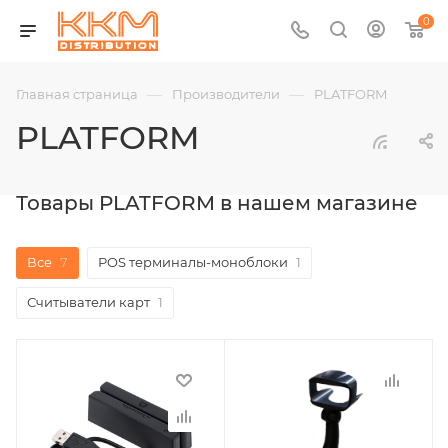
0
—
—
Главная страница
Производители
PLATFORM
PLATFORM
Товары PLATFORM в нашем магазине
Все
7
POS терминалы-моноблоки
1
Считыватели карт
1