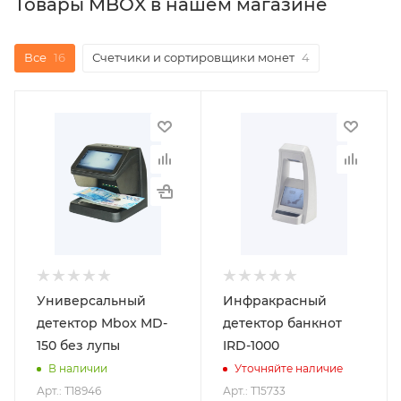
Товары MBOX в нашем магазине
Все
16
Счетчики и сортировщики монет
4
Универсальный
Инфракрасный
детектор Mbox MD-
детектор банкнот
150 без лупы
IRD-1000
В наличии
Уточняйте наличие
Арт.: Т18946
Арт.: Т15733