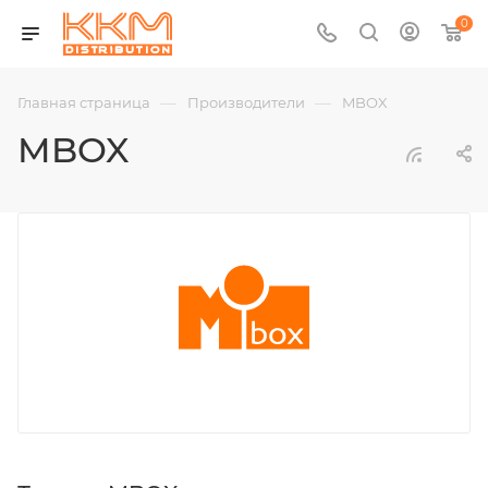
0
—
—
Главная страница
Производители
MBOX
MBOX