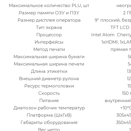
Максимальное количество PLU, шт
неогр
Размер памяти ОЗУ и ПЗУ
2 Г
Размер дисплея оператора
9" плоский, бе
Тип экрана
TFT LCD 
Процессор
Intel Atom Cherry
Интерфейсы
1хHDMI, 1хLA
Метод печати
прямая 
Максимальная ширина бумаги
5
Максимальная ширина печати
5
Длина этикетки
1
Внешний диаметр рулона
1
Ресурс термоголовки
1
Скорость
150 
Питание
внутренний
Диапозон рабочих температур
+10°
Платформа (ШхГхВ)
305х4
Габариты оборудования
350х4
Вес нетто