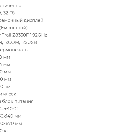
аниченно
б, 32 Гб
зрамочный дисплей
(Емкостной)
 Trail Z8350F 1.92GHz
N, 1хCOM, 2хUSB
термопечать
8 мм
4 мм
30 мм
20 мм
50 км
мм/ сек
 блок питания
С…+40°С
50х140 мм
50х670 мм
10 кг