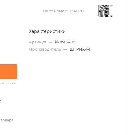
Парт номер:
734870
Характеристики
Артикул
—
kkm16405
Производитель
—
ШТРИХ-М
ся с вами
о
 товара