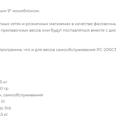
ным 9” моноблоком.
ных сетях и розничных магазинах в качестве фасовочны
 прилавочных весов они будут поставляться вместе с ди
 программа, что и для весов самообслуживания PC-200С3
15 кг
0 гр
к, самообслуживания
III
гр, 5гр
,5 кг