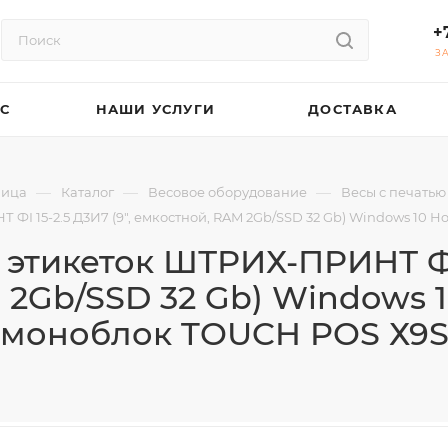
+
З
АС
НАШИ УСЛУГИ
ДОСТАВКА
—
—
—
ница
Каталог
Весовое оборудование
Весы с печатью
 ФI 15-2.5 Д3И7 (9", емкостной, RAM 2Gb/SSD 32 Gb) Windows 10
 этикеток ШТРИХ-ПРИНТ ФI 1
 2Gb/SSD 32 Gb) Windows 
моноблок TOUCH POS Х9