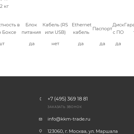
12 кг
тность в
Блок
Кабель (RS
Ethernet
Диск
Гар
Паспорт
 Боксе
питания
или USB)
кабель
с ПО
шт
да
нет
да
да
да
+7 (495) 369 18 81
ЗАКАЗАТЬ ЗВОНОК
info@kkm-trade.ru
123060, г. Москва, ул. Маршала