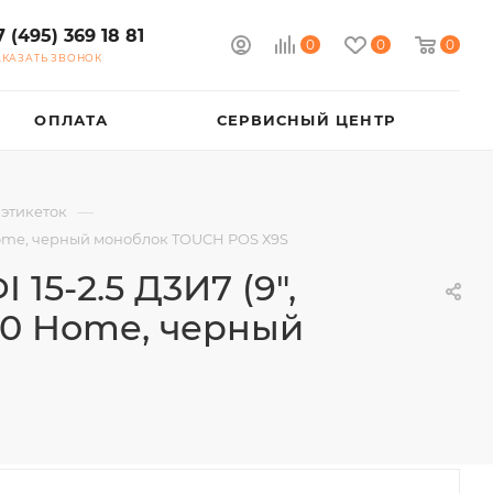
7 (495) 369 18 81
0
0
0
АКАЗАТЬ ЗВОНОК
ОПЛАТА
СЕРВИСНЫЙ ЦЕНТР
—
 этикеток
 Home, черный моноблок TOUCH POS Х9S
5-2.5 Д3И7 (9",
10 Home, черный
S