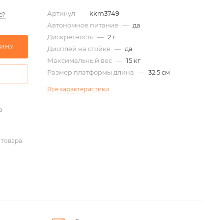
Артикул
—
kkm3749
е?
Автономное питание
—
да
Дискретность
—
2 г
ЗИНУ
Дисплей на стойке
—
да
Максимальный вес
—
15 кг
Размер платформы длина
—
32.5 см
Все характеристики
о
 товара