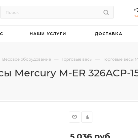
+
З
АС
НАШИ УСЛУГИ
ДОСТАВКА
—
—
Весовое оборудование
Торговые весы
Торговые весы Me
ы Mercury M-ER 326ACP-15.2
5 036
руб.