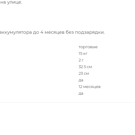
на улице.
аккумулятора до 4 месяцев без подзарядки.
торговые
15 кг
2 г
32.5 см
23 см
да
12 месяцев
да