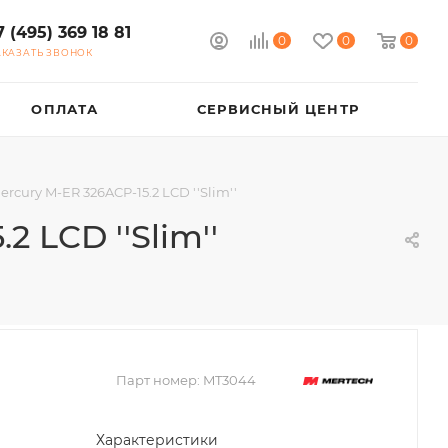
7 (495) 369 18 81
0
0
0
АКАЗАТЬ ЗВОНОК
ОПЛАТА
СЕРВИСНЫЙ ЦЕНТР
rcury M-ER 326ACP-15.2 LCD ''Slim''
 LCD ''Slim''
Парт номер:
MT3044
Характеристики