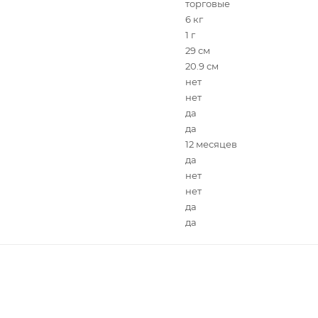
торговые
6 кг
1 г
29 см
20.9 см
нет
нет
да
да
12 месяцев
да
нет
нет
да
да