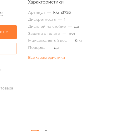
Характеристики
Артикул
—
kkm3726
е?
Дискретность
—
1 г
Дисплей на стойке
—
да
ЗИНУ
Защита от влаги
—
нет
Максимальный вес
—
6 кг
Поверка
—
да
Все характеристики
о
 товара