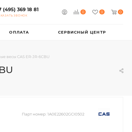
7 (495) 369 18 81
0
0
0
АКАЗАТЬ ЗВОНОК
ОПЛАТА
СЕРВИСНЫЙ ЦЕНТР
вые весы CAS ER-JR-6CBU
CBU
Парт номер:
1A0E22602GCI0502