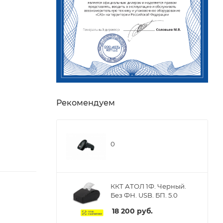
Рекомендуем
0
ККТ АТОЛ 1Ф. Черный.
Без ФН. USB. БП. 5.0
18 200
руб.