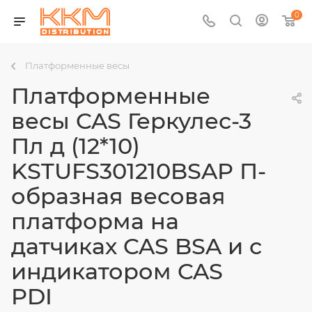
0
Платформенные весы
Платформенные
весы CAS Геркулес-3
Пл д (12*10)
KSTUFS301210BSAP П-
образная весовая
платформа на
датчиках CAS BSA и с
индикатором CAS
PDI