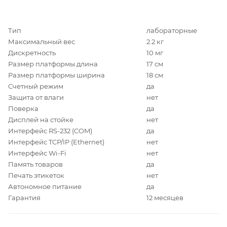
Тип
лабораторные
Максимальный вес
2.2 кг
Дискретность
10 мг
Размер платформы длина
17 см
Размер платформы ширина
18 см
Счетный режим
да
Защита от влаги
нет
Поверка
да
Дисплей на стойке
нет
Интерфейс RS-232 (COM)
да
Интерфейс TCP/IP (Ethernet)
нет
Интерфейс Wi-Fi
нет
Память товаров
да
Печать этикеток
нет
Автономное питание
да
Гарантия
12 месяцев