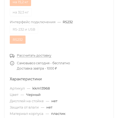
на 15,2 кг
на 32,5 кг
Интерфейс подключения
—
RS232
RS-232 и USB
RS232
Рассчитать доставку
Самовывоз сегодня - бесплатно
Доставка завтра - 1000 ₽
Характеристики
Артикул
—
kkm13968
Цвет
—
Черный
Дисплей на стойке
—
нет
Защита от влаги
—
нет
Материал корпуса
—
пластик