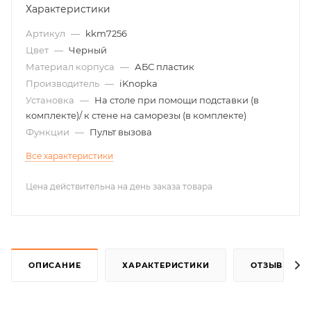
Характеристики
Артикул
—
kkm7256
Цвет
—
Черный
Материал корпуса
—
АБС пластик
Производитель
—
iKnopka
Установка
—
На столе при помощи подставки (в
комплекте)/ к стене на саморезы (в комплекте)
Функции
—
Пульт вызова
Все характеристики
Цена действительна на день заказа товара
ОПИСАНИЕ
ХАРАКТЕРИСТИКИ
ОТЗЫВЫ