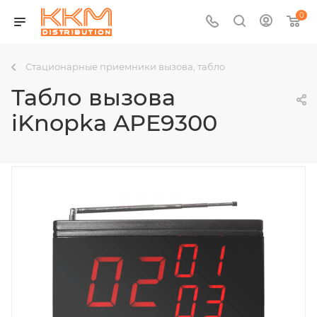
0
Стационарные приемники вызова, табло
Табло вызова
iKnopka APE9300