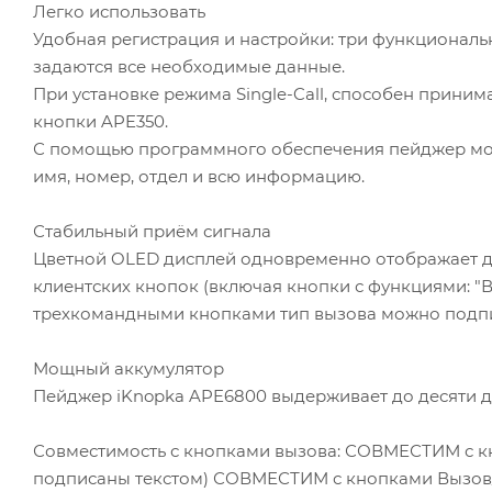
Легко использовать
Удобная регистрация и настройки: три функциональ
задаются все необходимые данные.
При установке режима Single-Call, способен прини
кнопки APE350.
С помощью программного обеспечения пейджер можн
имя, номер, отдел и всю информацию.
Стабильный приём сигнала
Цветной OLED дисплей одновременно отображает де
клиентских кнопок (включая кнопки с функциями: "Вызо
трехкомандными кнопками тип вызова можно подпи
Мощный аккумулятор
Пейджер iKnopka APE6800 выдерживает до десяти д
Совместимость с кнопками вызова: СОВМЕСТИМ с кн
подписаны текстом) СОВМЕСТИМ с кнопками Вызов/С