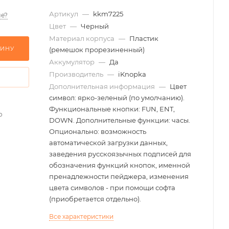
Артикул
—
kkm7225
е?
Цвет
—
Черный
Материал корпуса
—
Пластик
ЗИНУ
(ремешок прорезиненный)
Аккумулятор
—
Да
Производитель
—
iKnopka
Дополнительная информация
—
Цвет
символ: ярко-зеленый (по умолчанию).
Функциональные кнопки: FUN, ENT,
о
DOWN. Дополнительные функции: часы.
Опционально: возможность
автоматической загрузки данных,
заведения русскоязычных подписей для
обозначения функций кнопок, именной
пренадлежности пейджера, изменения
цвета символов - при помощи софта
(приобретается отдельно).
Все характеристики