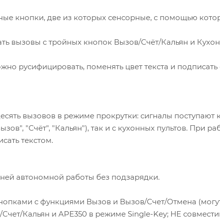
ные кнопки, две из которых сенсорные, с помощью кото
мать вызовы с тройных кнопок Вызов/Счёт/Кальян и Кухо
о русифицировать, поменять цвет текста и подписать
сять вызовов в режиме прокрутки: сигналы поступают к
в", "Счёт", "Кальян"), так и с кухонных пультов. При ра
сать текстом.
ней автономной работы без подзарядки.
опками с функциями Вызов и Вызов/Счет/Отмена (могу
чет/Кальян и APE350 в режиме Single-Key; НЕ совмест