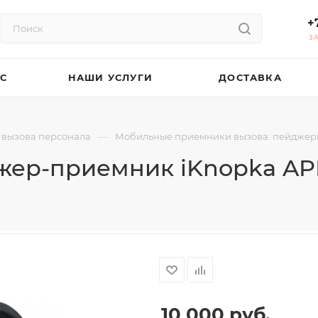
+
З
АС
НАШИ УСЛУГИ
ДОСТАВКА
—
 вызова персонала
Мобильные приемники вызова: пейджер
жер-приемник iKnopka AP
10 000
руб.