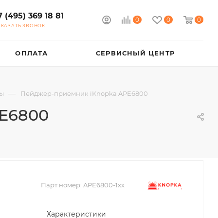
7 (495) 369 18 81
0
0
0
АКАЗАТЬ ЗВОНОК
ОПЛАТА
СЕРВИСНЫЙ ЦЕНТР
—
ы
Пейджер-приемник iKnopka APE6800
E6800
Парт номер:
APE6800-1xx
Характеристики