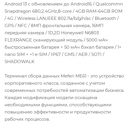
Android 13 с обновлением до Android16 / Qualcommn
Snapdragon 680,2.4GHz,8-core / 4GB RAM-64GB ROM
/ 4G / Wireless LAN,IEEE 802.11a/b/g/n/ac / Bluetooth /
GPS / NFC / 8МП фронтальная камера, 16МП
передняя камера / 1D,2D Honeywell N6803
FLEXRANGE сканирующий модуль / 5000 мАч
быстросъемная батарея + 50 мАч бэкап батарея / 1×
nano SIM + ×1 e-SIM / IP67 / GMS / AER / SOTI /
SHADOWALK
Терминал сбора данных Meferi ME61 - это устройство
корпоративного класса, созданное с учетом
современных потребностей автоматизации бизнеса.
Каждая модификация модели оснащена
необходимыми функциями, способствующими
повышению эффективности и продуктивности
рабочих процессов.