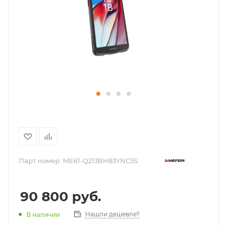
Парт номер:
ME61-Q213BH83YNC5S
90 800
руб.
Нашли дешевле?
В наличии