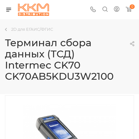
0
2D для ЕГАИС/ФГИС
Терминал сбора
данных (ТСД)
Intermec CK70
CK70AB5KDU3W2100