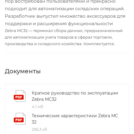
пор востребован пользователями и прекрасно
подходит для автоматизации складских операций.
Разработчик выпустил множество аксессуаров для
поддержки и расширения функциональности
Zebra MC32 — терминал сбора данных, предназначенный
для автоматизации учета товаров в сферах торговли,
производства и складского хозяйства. Комплектуется
стандартным аккумулятором (2 740 мАч) или батареей
увеличенной емкости (4 800 мАч). Обеспечивает
сканирование линейных и двумерных штрихкодов. Модель
Документы
оснащается беспроводными модулями Bluetooth и Wi-Fi.
Краткое руководство по эксплуатации
Zebra MC32
4,1 мб
Технические характеристики Zebra MC
32
256,3 кб