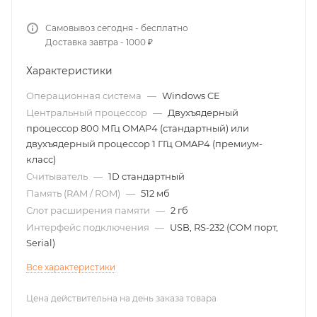
Самовывоз сегодня - бесплатно
Доставка завтра - 1000 ₽
Характеристики
Операционная система
—
Windows CE
Центральный процессор
—
Двухъядерный
процессор 800 МГц OMAP4 (стандартный) или
двухъядерный процессор 1 ГГц OMAP4 (премиум-
класс)
Считыватель
—
1D стандартный
Память (RAM / ROM)
—
512 мб
Слот расширения памяти
—
2 гб
Интерфейс подключения
—
USB, RS-232 (COM порт,
Serial)
Все характеристики
Цена действительна на день заказа товара