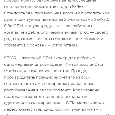
поворотной головкой считывателя оснащена
сканером линейных штрихкодов SE965.
Стандартная и премиальная версии с пистолетными
рукоятками укомплектованы 2D-сканерами SE4750.
Оба OEM-модуля «родные» — разработаны
компанией Zebra. Это несомненный плюс — своего
рода гарантия качества сборки и совместимости
элементов с основным устройством.
SE965 — лазерный OEM-сканер для работы с
одномерными штрихкодами. К маркировке Data
Matrix он, к сожалению, не готов. Правда,
производитель позиционирует его как 1D-
считыватель с самым широким диапазоном
распознавания в своем сегменте. Реализована
поддержка запатентованной технологии
адаптивного сканирования — OEM-модуль легко
переключается между широким и узким углами