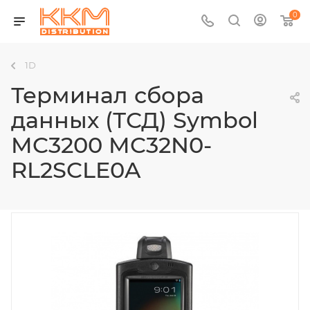
0
1D
Терминал сбора
данных (ТСД) Symbol
MC3200 MC32N0-
RL2SCLE0A