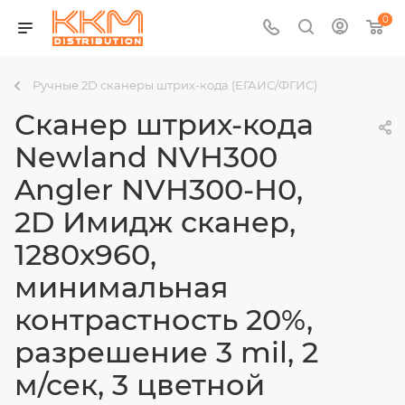
0
Ручные 2D сканеры штрих-кода (ЕГАИС/ФГИС)
Сканер штрих-кода
Newland NVH300
Angler NVH300-H0,
2D Имидж сканер,
1280х960,
минимальная
контрастность 20%,
разрешение 3 mil, 2
м/сек, 3 цветной