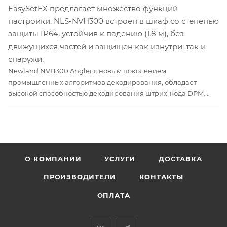
EasySetEX предлагает множество функций
настройки. NLS-NVH300 встроен в шкаф со степенью
защиты IP64, устойчив к падению (1,8 м), без
движущихся частей и защищен как изнутри, так и
снаружи.
Newland NVH300 Angler с новым поколением
промышленных алгоритмов декодирования, обладает
высокой способностью декодирования штрих-кода DPM.
обеспечивает прямое белое освещение, диффузное
круговое освещение красным и синим. Превосходная
система освещения позволяет сканировать все виды
сложных штрих-кодов из различных материалов, форм
(изогнутая поверхность), фона и цветов.
О КОМПАНИИ
УСЛУГИ
ДОСТАВКА
Он оснащен интеллектуальным выбором источника света,
ПРОИЗВОДИТЕЛИ
КОНТАКТЫ
который может автоматически регулировать источник света.
Программное обеспечение EasySetEX предлагает
ОПЛАТА
множество функций настройки. NLS-NVH300 встроен в
шкаф со степенью защиты IP64, устойчив к падению (1,8 м),
без движущихся частей и защищен как изнутри, так и