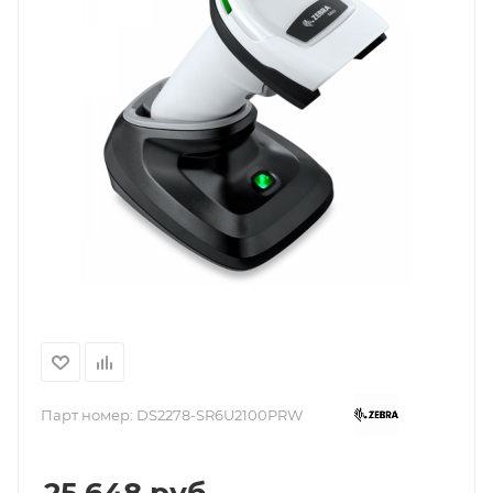
Парт номер:
DS2278-SR6U2100PRW