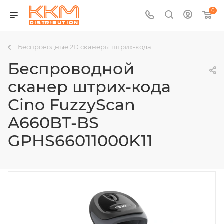
0
Беспроводные 2D сканеры штрих-кода
Беспроводной
сканер штрих-кода
Cino FuzzyScan
A660BT-BS
GPHS66011000K11