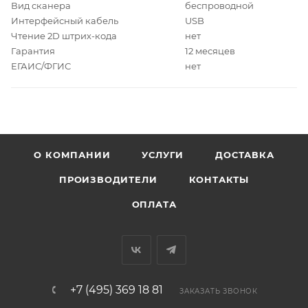
Вид сканера
беспроводной
Интерфейсный кабель
USB
Чтение 2D штрих-кода
нет
Гарантия
12 месяцев
ЕГАИС/ФГИС
нет
О КОМПАНИИ
УСЛУГИ
ДОСТАВКА
ПРОИЗВОДИТЕЛИ
КОНТАКТЫ
ОПЛАТА
+7 (495) 369 18 81
ЗАКАЗАТЬ ЗВОНОК