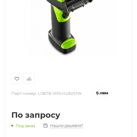
Парт номер:
LI3678-SR3U42A0S1W
По запросу
Нашли дешевле?
Под заказ