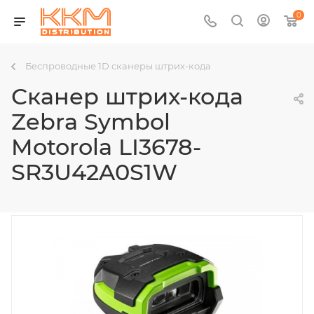
0
Беспроводные 1D сканеры штрих-кода
Сканер штрих-кода
Zebra Symbol
Motorola LI3678-
SR3U42A0S1W