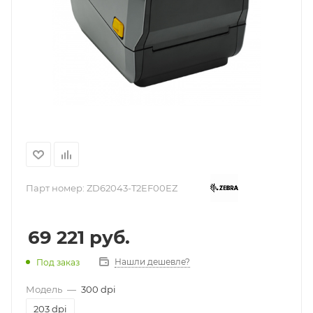
Парт номер:
ZD62043-T2EF00EZ
69 221
руб.
Нашли дешевле?
Под заказ
Модель
—
300 dpi
203 dpi