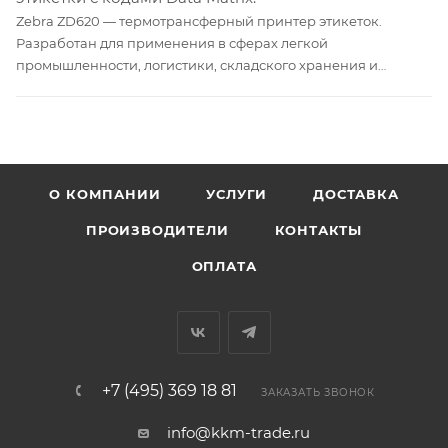
Zebra ZD620 — термотрансферный принтер этикеток.
Разработан для применения в сферах легкой
промышленности, логистики, складского хранения и
розничной торговли. Скорость печати — до 203 мм/с,
разрешение — 203 dpi. В базовой модификации
предусмотрены интерфейсы USB, RS-232, Ethernet-адаптер и
модуль Bluetooth. В расширенной — Wi-Fi и отрезчик
этикеток.
О КОМПАНИИ
УСЛУГИ
ДОСТАВКА
ПРОИЗВОДИТЕЛИ
КОНТАКТЫ
ОПЛАТА
+7 (495) 369 18 81
ЗАКАЗАТЬ ЗВОНОК
info@kkm-trade.ru