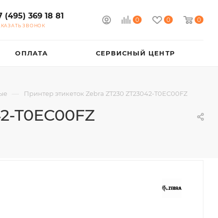
7 (495) 369 18 81
0
0
0
АКАЗАТЬ ЗВОНОК
ОПЛАТА
СЕРВИСНЫЙ ЦЕНТР
—
ые
Принтер этикеток Zebra ZT230 ZT23042-T0EC00FZ
42-T0EC00FZ