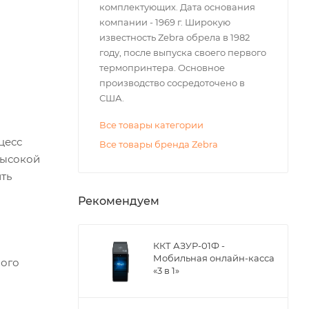
комплектующих. Дата основания
компании - 1969 г. Широкую
известность Zebra обрела в 1982
году, после выпуска своего первого
термопринтера. Основное
производство сосредоточено в
США.
Все товары категории
цесс
Все товары бренда Zebra
высокой
ть
Рекомендуем
ККТ АЗУР-01Ф -
Мобильная онлайн-касса
ного
«3 в 1»