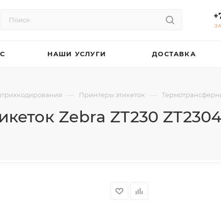
+
З
АС
НАШИ УСЛУГИ
ДОСТАВКА
—
—
штрихкодирования
Принтеры этикеток
Термотрансферн
икеток Zebra ZT230 ZT230