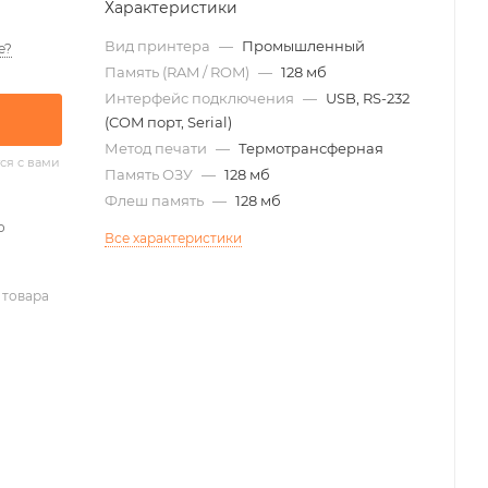
Характеристики
Вид принтера
—
Промышленный
е?
Память (RAM / ROM)
—
128 мб
Интерфейс подключения
—
USB, RS-232
(COM порт, Serial)
Метод печати
—
Термотрансферная
ся с вами
Память ОЗУ
—
128 мб
Флеш память
—
128 мб
о
Все характеристики
 товара