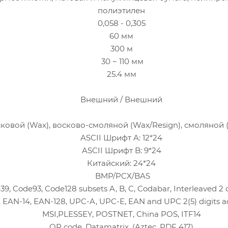
полиэтилен
0,058 - 0,305
60 мм
300 м
30 ~ 110 мм
25.4 мм
Внешний / Внешний
ковой (Wax), восково-смоляной (Wax/Resign), смоляной (
ASCII Шрифт A: 12*24
ASCII Шрифт B: 9*24
Китайский: 24*24
BMP/PCX/BAS
9, Code93, Code128 subsets A, B, C, Codabar, Interleaved 2 o
, EAN-14, EAN-128, UPC-A, UPC-E, EAN and UPC 2(5) digits a
MSI,PLESSEY, POSTNET, China POS, ITF14
QR code, Datamatrix, (Aztec, PDF 417)