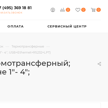
7 (495) 369 18 81
0
0
0
АКАЗАТЬ ЗВОНОК
ОПЛАТА
СЕРВИСНЫЙ ЦЕНТР
—
—
ок
Термотрансферные
"- 4"; USB+Ethernet+RS232+LPT)
ермотрансферный;
 1"- 4";