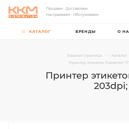
Продаем - Доставляем
Настраиваем - Обслуживаем
КАТАЛОГ
БРЕНДЫ
О Н
—
Главная страница
Каталог
Принтер этикеток Poscenter TT
Принтер этикето
203dpi;