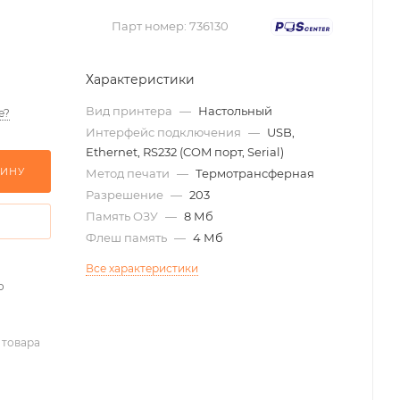
Парт номер:
736130
Характеристики
Вид принтера
—
Настольный
е?
Интерфейс подключения
—
USB,
Ethernet, RS232 (COM порт, Serial)
ЗИНУ
Метод печати
—
Термотрансферная
Разрешение
—
203
Память ОЗУ
—
8 Мб
Флеш память
—
4 Мб
Все характеристики
о
 товара