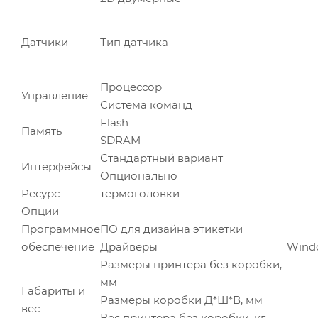
Датчики
Тип датчика
Процессор
Управление
Система команд
Flash
Память
SDRAM
Стандартный вариант
Интерфейсы
Опционально
Ресурс
термоголовки
Опции
Программное
ПО для дизайна этикетки
обеспечение
Драйверы
Windo
Размеры принтера без коробки,
мм
Габариты и
Размеры коробки Д*Ш*В, мм
вес
Вес принтера без коробки, кг