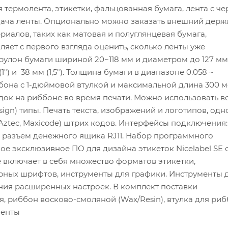
 термолента, этикетки, фальцованная бумага, лента с ч
ача ленты. Опционально можно заказать внешний держ
риалов, таких как матовая и полуглянцевая бумага,
яет с первого взгляда оценить, сколько ленты уже
рулон бумаги шириной 20~118 мм и диаметром до 127 мм
) и 38 мм (1,5"). Толщина бумаги в диапазоне 0.058 ~
она с 1-дюймовой втулкой и максимальной длина 300 м
адок на риббоне во время печати. Можно использовать в
sign) типы. Печать текста, изображений и логотипов, од
 Aztec, Maxicode) штрих кодов. Интерфейсы подключения: 
к же разъем денежного ящика RJ11. Набор программного
е эксклюзивное ПО для дизайна этикеток Nicelabel SE 
включает в себя множество форматов этикетки,
ных шрифтов, инструменты для графики. Инструменты 
ания расширенных настроек. В комплект поставки
я, риббон восково-смоляной (Wax/Resin), втулка для рибб
ленты