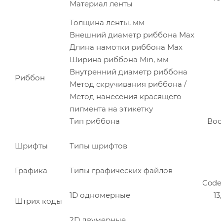
Материал ленты
Толщина ленты, мм
Внешний диаметр риббона Max
Длина намотки риббона Max
Ширина риббона Min, мм
Внутренний диаметр риббона
Риббон
Метод скручивания риббона /
Метод нанесения красящего
пигмента на этикетку
Тип риббона
Вос
Шрифты
Типы шрифтов
Графика
Типы графических файлов
Code3
1D одномерные
13
Штрих коды
2D двумерные