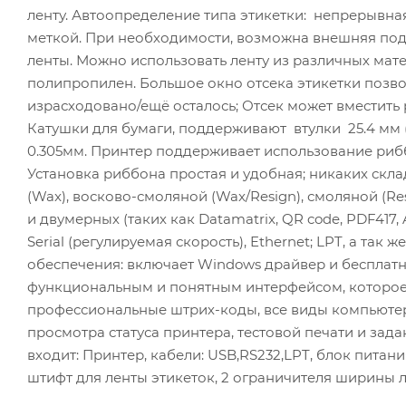
ленту. Автоопределение типа этикетки: непрерывная
меткой. При необходимости, возможна внешняя под
ленты. Можно использовать ленту из различных мате
полипропилен. Большое окно отсека этикетки позвол
израсходовано/ещё осталось; Отсек может вместить 
Катушки для бумаги, поддерживают втулки 25.4 мм (1"
0.305мм. Принтер поддерживает использование рибб
Установка риббона простая и удобная; никаких скл
(Wax), восково-смоляной (Wax/Resign), смоляной (Re
и двумерных (таких как Datamatrix, QR code, PDF417,
Serial (регулируемая скорость), Ethernet; LPT, а та
обеспечения: включает Windows драйвер и бесплатно
функциональным и понятным интерфейсом, которое 
профессиональные штрих-коды, все виды компьютер
просмотра статуса принтера, тестовой печати и зад
входит: Принтер, кабели: USB,RS232,LPT, блок питани
штифт для ленты этикеток, 2 ограничителя ширины 