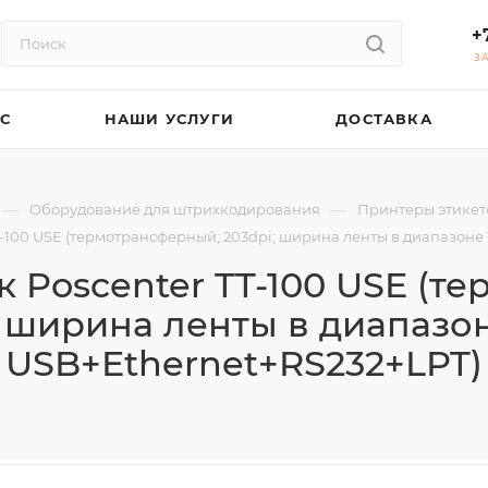
+
З
АС
НАШИ УСЛУГИ
ДОСТАВКА
—
—
Оборудование для штрихкодирования
Принтеры этикет
-100 USE (термотрансферный; 203dpi; ширина ленты в диапазоне 1
к Poscenter TT-100 USE (т
 ширина ленты в диапазоне
USB+Ethernet+RS232+LPT)