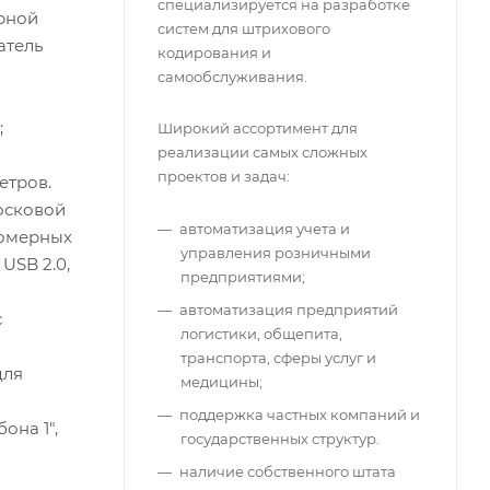
специализируется на разработке
ерной
систем для штрихового
атель
кодирования и
самообслуживания.
;
Широкий ассортимент для
реализации самых сложных
проектов и задач:
етров.
осковой
автоматизация учета и
номерных
управления розничными
USB 2.0,
предприятиями;
автоматизация предприятий
с
логистики, общепита,
транспорта, сферы услуг и
для
медицины;
поддержка частных компаний и
она 1",
государственных структур.
наличие собственного штата