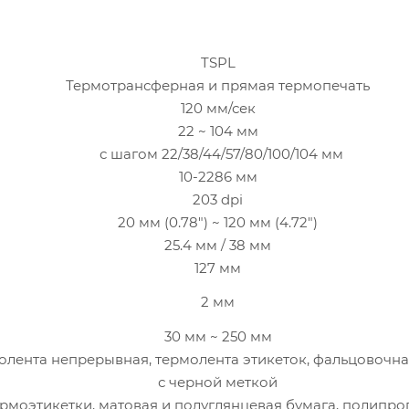
TSPL
Термотрансферная и прямая термопечать
120 мм/сек
22 ~ 104 мм
с шагом 22/38/44/57/80/100/104 мм
10-2286 мм
203 dpi
20 мм (0.78") ~ 120 мм (4.72")
25.4 мм / 38 мм
127 мм
2 мм
30 мм ~ 250 мм
олента непрерывная, термолента этикеток, фальцовочна
с черной меткой
рмоэтикетки, матовая и полуглянцевая бумага, полипро