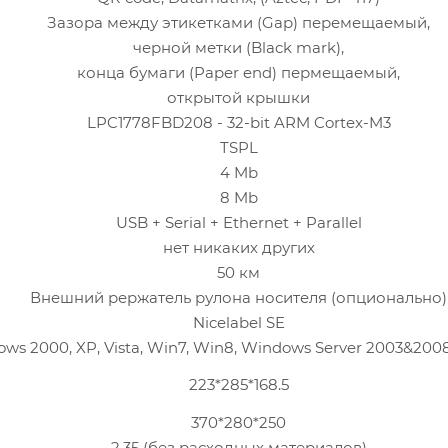
Зазора между этикетками (Gap) перемещаемый,
черной метки (Black mark),
конца бумаги (Paper end) пермещаемый,
открытой крышки
LPC1778FBD208 - 32-bit ARM Cortex-M3
TSPL
4 Mb
8 Mb
USB + Serial + Ethernet + Parallel
нет никаких других
50 км
Внешний рержатель рулона носителя (опционально)
Nicelabel SE
ws 2000, XP, Vista, Win7, Win8, Windows Server 2003&200
223*285*168.5
370*280*250
2.35 (без расходных материалов)