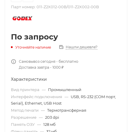
Парт номер:
011-Z2X012-00B/011-Z2X002-00B
По запросу
Нашли дешевле?
Уточняйте наличие
Самовывоз сегодня - бесплатно
Доставка завтра - 1000 ₽
Характеристики
Вид принтера
—
Промышленный
Интерфейс подключения
—
USB, RS-232 (COM порт,
Serial), Ethernet, USB Host
Метод печати
—
Термотрансферная
Разрешение
—
203 dpi
Память ОЗУ
—
128 мб
Флеш память
—
32 мб