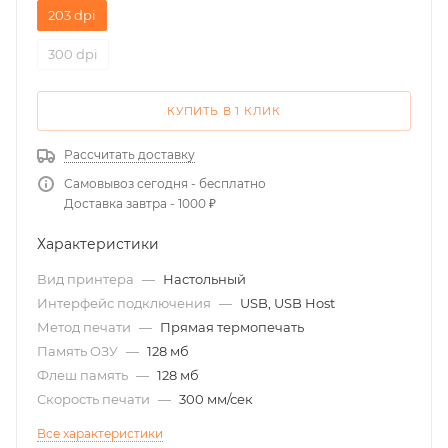
203 dpi
300 dpi
КУПИТЬ В 1 КЛИК
Рассчитать доставку
Самовывоз сегодня - бесплатно
Доставка завтра - 1000 ₽
Характеристики
Вид принтера
—
Настольный
Интерфейс подключения
—
USB, USB Host
Метод печати
—
Прямая термопечать
Память ОЗУ
—
128 мб
Флеш память
—
128 мб
Скорость печати
—
300 мм/сек
Все характеристики