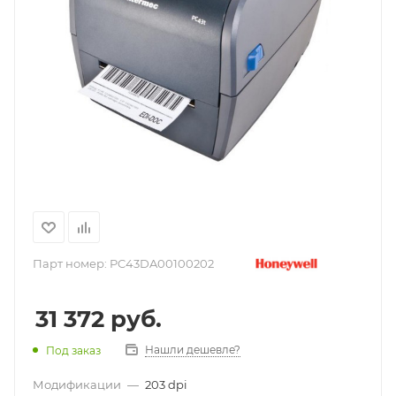
Парт номер:
PC43DA00100202
31 372
руб.
Нашли дешевле?
Под заказ
Модификации
—
203 dpi