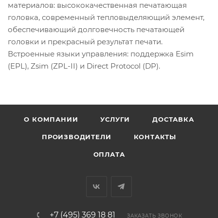
материалов: высококачественная печатающая
головка, современный тепловыделяющий элемент,
обеспечивающий долговечность печатающей
головки и прекрасный результат печати.
Встроенные языки управления: поддержка Esim
(EPL), Zsim (ZPL-II) и Direct Protocol (DP).
О КОМПАНИИ
УСЛУГИ
ДОСТАВКА
ПРОИЗВОДИТЕЛИ
КОНТАКТЫ
ОПЛАТА
+7 (495) 369 18 81
ЗАКАЗАТЬ ЗВОНОК