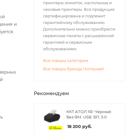
принтеры этикеток, настольные и
чековые принтеры. Вся продукция
сертифицирована и подлежит
ой
гарантийному обслуживанию.
дения и
Дополнительно можно приобрести
буется
сервисные пакеты с расширенной
гарантией и сервисным
обслуживанием.
Все товары категории
Все товары бренда Honeywell
азерных
ой
Рекомендуем
ККТ АТОЛ 1Ф. Черный.
ть
Без ФН. USB. БП. 5.0
18 200
руб.