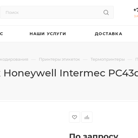
+
З
АС
НАШИ УСЛУГИ
ДОСТАВКА
—
—
—
хкодирования
Принтеры этикеток
Термопринтеры
П
 Honeywell Intermec PC4
По запросу