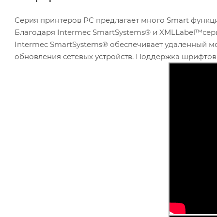
Серия принтеров PC предлагает много Smart функц
Благодаря Intermec SmartSystems® и XMLLabel™сери
Intermec SmartSystems® обеспечивает удаленный м
обновления сетевых устройств. Поддержка шрифтов