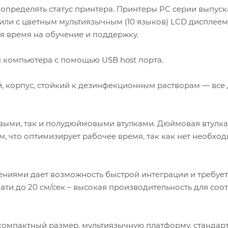
определять статус принтера. Принтеры PC серии выпус
ли с цветным мультиязычным (10 языков) LCD дисплеем
я время на обучение и поддержку.
 компьютера с помощью USB host порта.
й, корпус, стойкий к дезинфекционным растворам — все
выми, так и полудюймовыми втулками. Дюймовая втулка
, что оптимизирует рабочее время, так как нет необхо
ниями дает возможность быстрой интеграции и требует
ти до 20 см/сек – высокая производительность для соот
 компактный размер, мультиязычную платформу, стандар