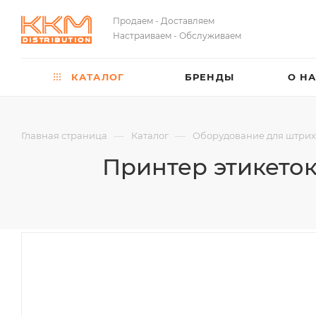
Продаем - Доставляем
Настраиваем - Обслуживаем
КАТАЛОГ
БРЕНДЫ
О Н
—
—
Главная страница
Каталог
Оборудование для штри
Принтер этикеток