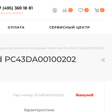
7 (495) 369 18 81
0
0
0
АКАЗАТЬ ЗВОНОК
ОПЛАТА
СЕРВИСНЫЙ ЦЕНТР
ринтер этикеток Honeywell Intermec PC43d PC43DA00100202
3d PC43DA00100202
Парт номер:
PC43DA00100202
Характеристики