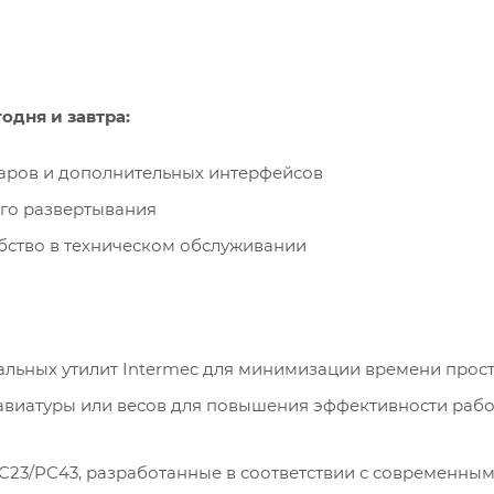
одня и завтра:
уаров и дополнительных интерфейсов
го развертывания
обство в техническом обслуживании
альных утилит Intermec для минимизации времени прос
виатуры или весов для повышения эффективности раб
C23/PC43, разработанные в соответствии с современны