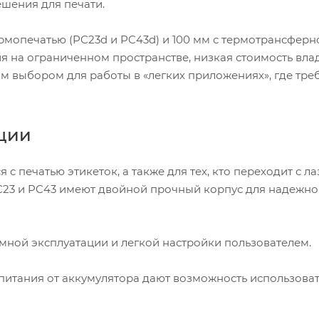
шения для печати.
ермопечатью (PC23d и PC43d) и 100 мм с термотрансферн
я на ограниченном пространстве, низкая стоимость вла
м выбором для работы в «легких приложениях», где тре
ации
 с печатью этикеток, а также для тех, кто переходит с л
PC23 и PC43 имеют двойной прочный корпус для надежн
мной эксплуатации и легкой настройки пользователем.
питания от аккумулятора дают возможность использова