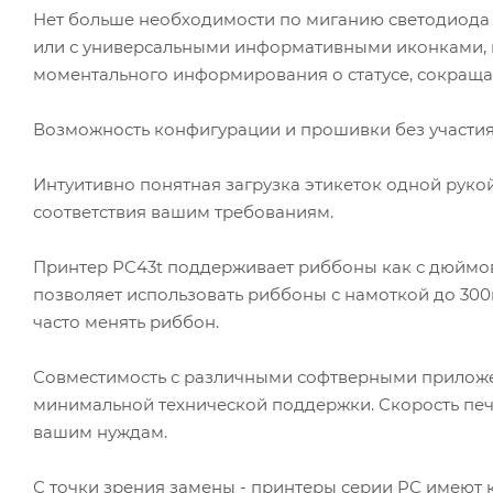
Нет больше необходимости по миганию светодиода 
или с универсальными информативными иконками, и
моментального информирования о статусе, сокраща
Возможность конфигурации и прошивки без участия
Интуитивно понятная загрузка этикеток одной руко
соответствия вашим требованиям.
Принтер PC43t поддерживает риббоны как с дюймо
позволяет использовать риббоны с намоткой до 300м
часто менять риббон.
Совместимость с различными софтверными приложе
минимальной технической поддержки. Скорость печа
вашим нуждам.
С точки зрения замены - принтеры серии PC имеют