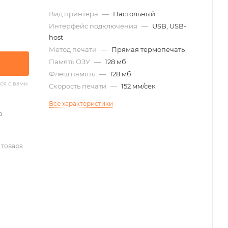
Вид принтера
—
Настольный
Интерфейс подключения
—
USB, USB-
host
Метод печати
—
Прямая термопечать
Память ОЗУ
—
128 мб
Флеш память
—
128 мб
ся с вами
Скорость печати
—
152 мм/сек
Все характеристики
о
 товара