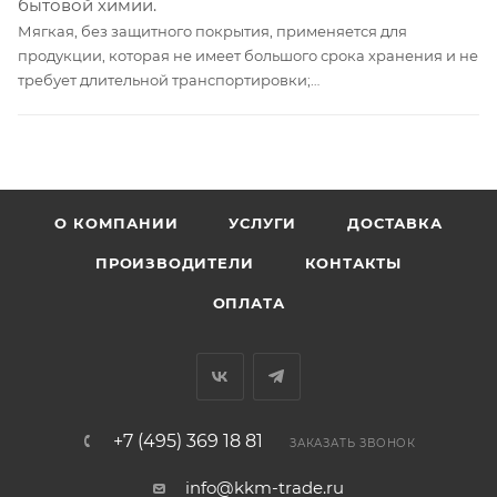
бытовой химии.
Мягкая, без защитного покрытия, применяется для
продукции, которая не имеет большого срока хранения и не
требует длительной транспортировки;
Слабая стойкость к воздействию УФ-лучей, химическим
соединениям, влаге и механическим повреждениям. Не
подходит для товаров с большим сроком годности,
замороженных продуктов, бытовой химии.
О КОМПАНИИ
УСЛУГИ
ДОСТАВКА
ПРОИЗВОДИТЕЛИ
КОНТАКТЫ
ОПЛАТА
+7 (495) 369 18 81
ЗАКАЗАТЬ ЗВОНОК
info@kkm-trade.ru