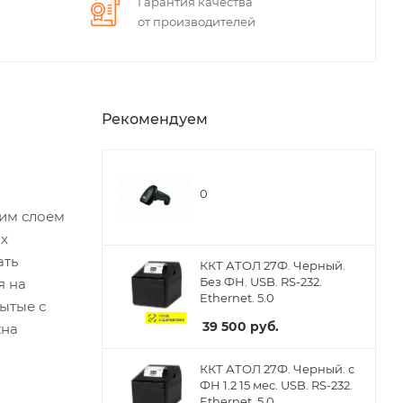
Гарантия качества
от производителей
Рекомендуем
0
щим слоем
ых
ать
ККТ АТОЛ 27Ф. Черный.
Без ФН. USB. RS-232.
я на
Ethernet. 5.0
ытые с
39 500
руб.
жна
ККТ АТОЛ 27Ф. Черный. с
ФН 1.2 15 мес. USB. RS-232.
Ethernet. 5.0