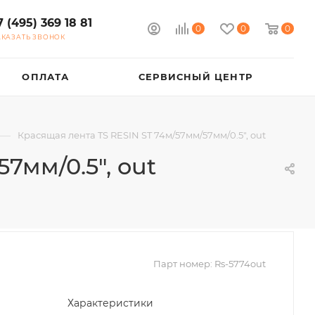
7 (495) 369 18 81
0
0
0
АКАЗАТЬ ЗВОНОК
ОПЛАТА
СЕРВИСНЫЙ ЦЕНТР
—
Красящая лента TS RESIN ST 74м/57мм/57мм/0.5", out
7мм/0.5", out
Парт номер:
Rs-5774out
Характеристики