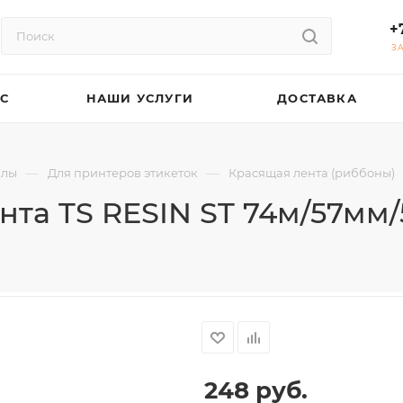
+
З
АС
НАШИ УСЛУГИ
ДОСТАВКА
—
—
алы
Для принтеров этикеток
Красящая лента (риббоны)
та TS RESIN ST 74м/57мм/5
248
руб.