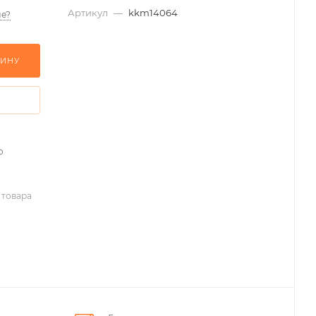
Артикул
—
kkm14064
е?
ЗИНУ
о
 товара