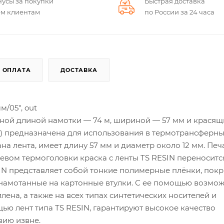
нусы за покупки
Быстрая доставка
ем клиентам
по России за 24 часа
ОПЛАТА
ДОСТАВКА
/05", out
ьной длиной намотки — 74 м, шириной — 57 мм и крася
жи) предназначена для использования в термотрансферн
на лента, имеет длину 57 мм и диаметр около 12 мм. Печ
вом термоголовки краска с ленты TS RESIN переноситс
IN представляет собой тонкие полимерные плёнки, покр
намотанные на картонные втулки. С ее помощью возмо
лена, а также на всех типах синтетических носителей и
щью лент типа TS RESIN, гарантируют высокое качество
вию извне.