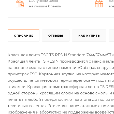
Доступные цены
Бо
на лучшие бренды
вс
ОПИСАНИЕ
ОТЗЫВЫ
КАК КУПИТЬ
Красящая лента TSC TS RESIN Standard 74м/57мм/57мм
Красящая лента TS RESIN производится c максимал
на основе смолы с типом намотки «Out» (т.е. снару
принтерах TSC. Картонная втулка, на которую намота
осуществляется методом термопереноса — под нагре
этикетки. Красящая термотрансферная лента TS RES
одной стороны красящим слоем на основе смолы и 
печать на любой поверхности, от картона до полиэти
текстильных лентах. Этикетки, напечатанные с помо
изображения и абсолютно не подвержены воздейст