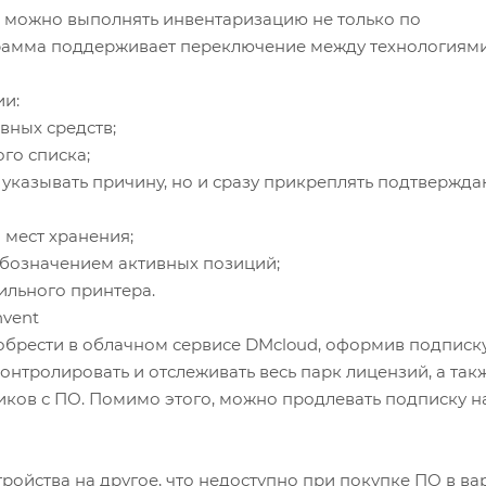
, можно выполнять инвентаризацию не только по
грамма поддерживает переключение между технологиями
ии:
вных средств;
го списка;
 указывать причину, но и сразу прикреплять подтвержд
 мест хранения;
обозначением активных позиций;
ильного принтера.
nvent
брести в облачном сервисе DMcloud, оформив подписку 
онтролировать и отслеживать весь парк лицензий, а так
иков с ПО. Помимо этого, можно продлевать подписку н
ройства на другое, что недоступно при покупке ПО в ва