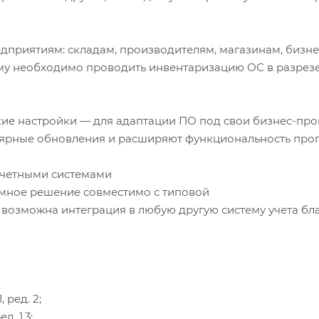
дприятиям: складам, производителям, магазинам, бизне
му необходимо проводить инвентаризацию ОС в разрез
е настройки — для адаптации ПО под свои бизнес-про
лярные обновления и расширяют функциональность про
оучетными системами
аммное решение совместимо с типовой
же возможна интеграция в любую другую систему учета бл
 ред. 2;
. 1.3;