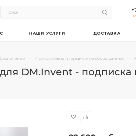
+
З
АС
НАШИ УСЛУГИ
ДОСТАВКА
—
—
беспечение
Программы для терминалов сбора данных
для DM.Invent - подписка 