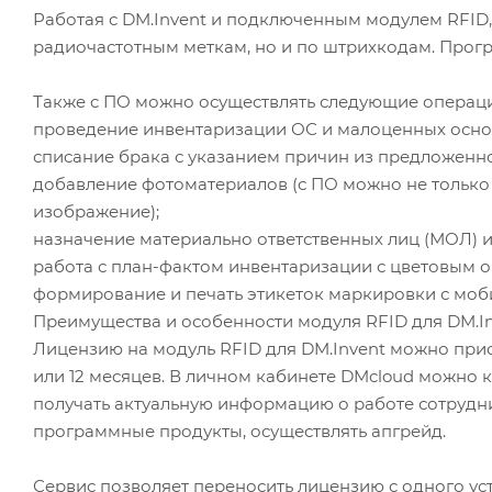
Работая с DM.Invent и подключенным модулем RFID
радиочастотным меткам, но и по штрихкодам. Про
Также с ПО можно осуществлять следующие операц
проведение инвентаризации ОС и малоценных осно
списание брака с указанием причин из предложенно
добавление фотоматериалов (с ПО можно не только
изображение);
назначение материально ответственных лиц (МОЛ) и
работа с план-фактом инвентаризации с цветовым 
формирование и печать этикеток маркировки с моб
Преимущества и особенности модуля RFID для DM.I
Лицензию на модуль RFID для DM.Invent можно прио
или 12 месяцев. В личном кабинете DMcloud можно к
получать актуальную информацию о работе сотрудн
программные продукты, осуществлять апгрейд.
Сервис позволяет переносить лицензию с одного уст