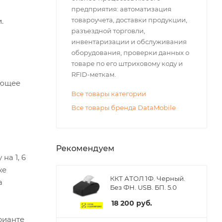
предприятия: автоматизация
товароучета, доставки продукции,
.
разъездной торговли,
инвентаризации и обслуживания
оборудования, проверки данных о
товаре по его штриховому коду и
RFID-меткам.
ающее
Все товары категории
Все товары бренда DataMobile
Рекомендуем
на 1, 6
же
ККТ АТОЛ 1Ф. Черный.
а
Без ФН. USB. БП. 5.0
18 200
руб.
рианте