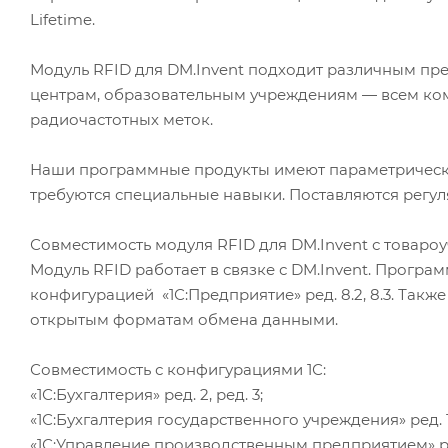
Lifetime.
Модуль RFID для DM.Invent подходит различным пре
центрам, образовательным учреждениям — всем ко
радиочастотных меток.
Наши программные продукты имеют параметрически
требуются специальные навыки. Поставляются регу
Совместимость модуля RFID для DM.Invent с товар
Модуль RFID работает в связке с DM.Invent. Прогр
конфигурацией «1С:Предприятие» ред. 8.2, 8.3. Так
открытым форматам обмена данными.
Совместимость с конфигурациями 1С:
«1С:Бухгалтерия» ред. 2, ред. 3;
«1С:Бухгалтерия государственного учреждения» ред. 1,
«1С:Управление производственным предприятием» ред