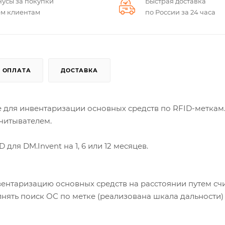
нусы за покупки
Быстрая доставка
ем клиентам
по России за 24 часа
ОПЛАТА
ДОСТАВКА
 для инвентаризации основных средств по RFID-меткам
считывателем.
ля DM.Invent на 1, 6 или 12 месяцев.
вентаризацию основных средств на расстоянии путем с
ять поиск ОС по метке (реализована шкала дальности)