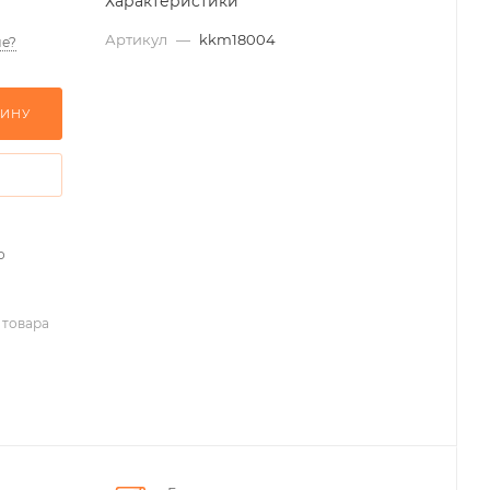
Характеристики
Артикул
—
kkm18004
е?
ЗИНУ
о
 товара