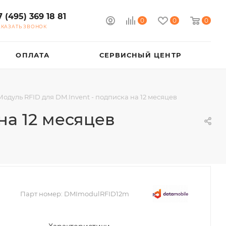
7 (495) 369 18 81
0
0
0
АКАЗАТЬ ЗВОНОК
ОПЛАТА
СЕРВИСНЫЙ ЦЕНТР
Модуль RFID для DM.Invent - подписка на 12 месяцев
на 12 месяцев
Парт номер:
DMImodulRFID12m