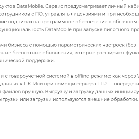
ктов DataMobile. Сервис предусматривает личный кабин
сотрудников с ПО, управлять лицензиями и при необхо
ение подписки на программное обеспечение в облачном
функциональность DataMobile при запуске пилотного про
дачи бизнеса с помощью параметрических настроек (без
рные бесплатные обновления, которые расширяют функ
ехнической поддержки.
с товароучетной системой в offline-режиме: как через 
а данных к ПК. Или при помощи сервера FTP — посредст
 файлов вручную. Выгрузку и загрузку данных иницииру
выгрузки или загрузки используются внешние обработки.