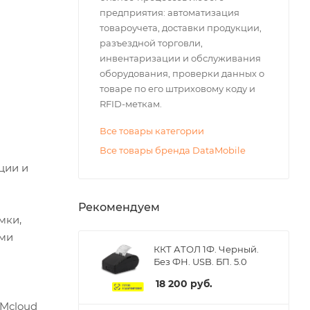
предприятия: автоматизация
товароучета, доставки продукции,
разъездной торговли,
инвентаризации и обслуживания
оборудования, проверки данных о
товаре по его штриховому коду и
RFID-меткам.
Все товары категории
Все товары бренда DataMobile
ции и
Рекомендуем
мки,
ыми
ККТ АТОЛ 1Ф. Черный.
Без ФН. USB. БП. 5.0
18 200
руб.
DMcloud