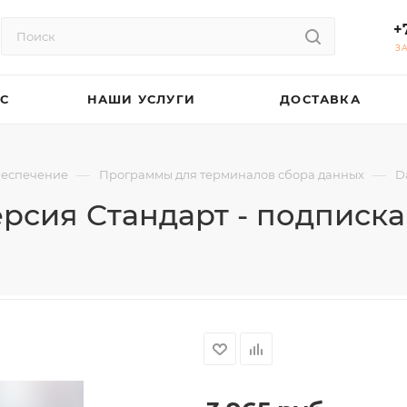
+
З
АС
НАШИ УСЛУГИ
ДОСТАВКА
—
—
беспечение
Программы для терминалов сбора данных
D
ерсия Стандарт - подписка