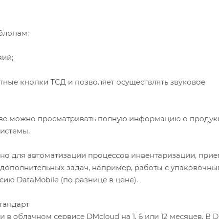
блонам;
вий;
тные кнопки ТСД и позволяет осуществлять звуковое
ве можно просматривать полную информацию о продук
системы.
чно для автоматизации процессов инвентаризации, прие
 дополнительных задач, например, работы с упаковочн
ю DataMobile (по разнице в цене).
тандарт
в облачном сервисе DMcloud на 1, 6 или 12 месяцев. В 