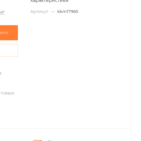
Характеристики
Артикул
—
kkm17965
е?
ЗИНУ
о
 товара