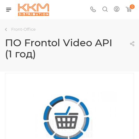
0
Front-Office
ПО Frontol Video API
(1 год)