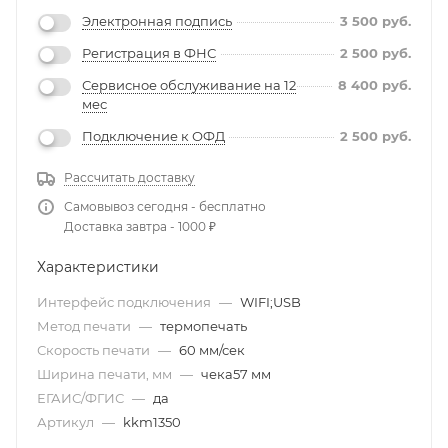
Электронная подпись
3 500
руб.
Регистрация в ФНС
2 500
руб.
Сервисное обслуживание на 12
8 400
руб.
мес
Подключение к ОФД
2 500
руб.
Рассчитать доставку
Самовывоз сегодня - бесплатно
Доставка завтра - 1000 ₽
Характеристики
Интерфейс подключения
—
WIFI;USB
Метод печати
—
термопечать
Скорость печати
—
60 мм/сек
Ширина печати, мм
—
чека57 мм
ЕГАИС/ФГИС
—
да
Артикул
—
kkm1350