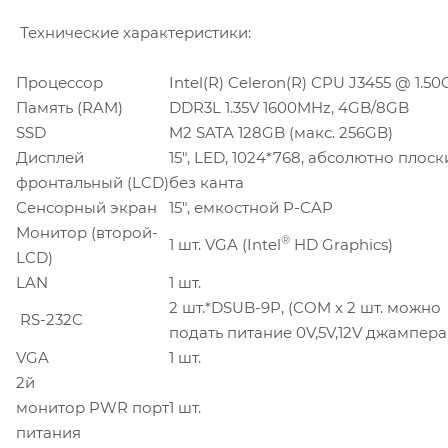
Технические характеристики:
Процессор
Intel(R) Celeron(R) CPU J3455 @ 1.5
Память (RAM)
DDR3L 1.35V 1600MHz, 4GB/8GB
SSD
M2 SATA 128GB (макс. 256GB)
Дисплей
15", LED, 1024*768, абсолютно плоск
фронтальный (LCD)
без канта
Сенсорный экран
15", емкостной P-CAP
Монитор (второй-
®
1 шт. VGA (Intel
HD Graphics)
LCD)
LAN
1 шт.
2 шт.*DSUB-9P, (COM x 2 шт. можно
RS-232C
подать питание 0V,5V,12V джампер
VGA
1 шт.
2й
монитор PWR порт
1 шт.
питания