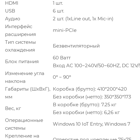
HDMI
1 шт.
USB
6 шт.
Аудио
2 шт. (1xLine out, 1x Mic-in)
Интерфейс
mini-PCIe
расширения
Тип системы
Безвентиляторный
охлаждения
60 Ватт
Блок питания
Вход AC 100~240V/50~60HZ, DC 12V/
Изменение угла
0º ~ 90º
наклона
Габариты (ШxВxГ),
Коробка (брутто): 410*200*420
мм
Без коробки (нетто): 350*350*173
В коробке (брутто): 7.25 кг
Вес, кг
Без коробки (нетто): 6,26 кг
Операционные
Windows 10 IoT Entry, Windows 7
системы
Крепление на
Отверстие под крепление 75x75