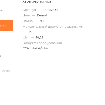
Характеристики
Артикул
—
kkm12467
е?
Цвет
—
Белый
Длина
—
300
ЗИНУ
Максимальный диаметр пружины, мм
—
14
Шаг
—
14,28
Габариты оборудования
—
320х194х84/5,44
о
 товара