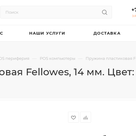
+
З
АС
НАШИ УСЛУГИ
ДОСТАВКА
—
—
OS периферия
POS компьютеры
Пружина пластиковая Fel
ая Fellowes, 14 мм. Цвет: 