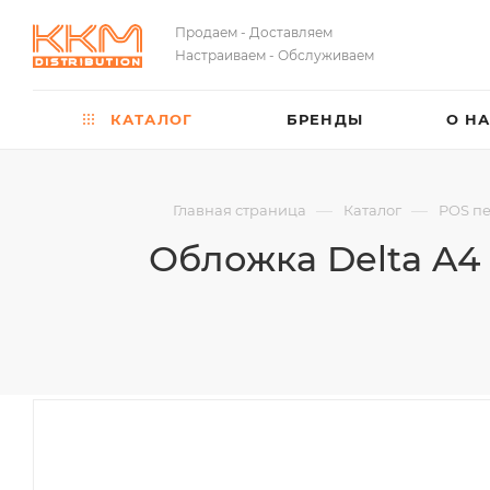
Продаем - Доставляем
Настраиваем - Обслуживаем
КАТАЛОГ
БРЕНДЫ
О Н
—
—
Главная страница
Каталог
POS п
Обложка Delta A4 