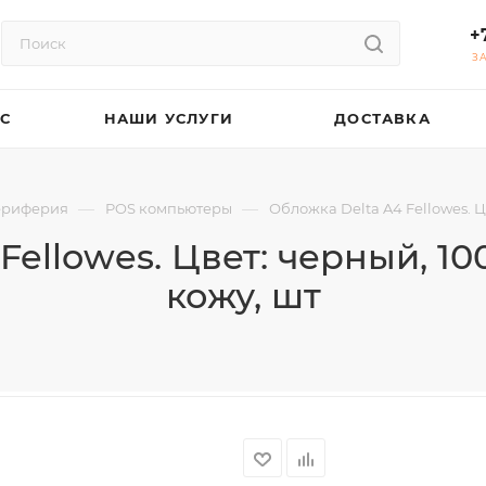
+
З
АС
НАШИ УСЛУГИ
ДОСТАВКА
—
—
ериферия
POS компьютеры
Обложка Delta A4 Fellowes. Ц
Fellowes. Цвет: черный, 10
кожу, шт