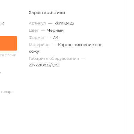
Характеристики
Артикул
—
kkm12425
е?
Цвет
—
Черный
Формат
—
A4
Материал
—
Картон, тиснение под
кожу
ся с вами
Габариты оборудования
—
297х210х32/1,99
о
 товара