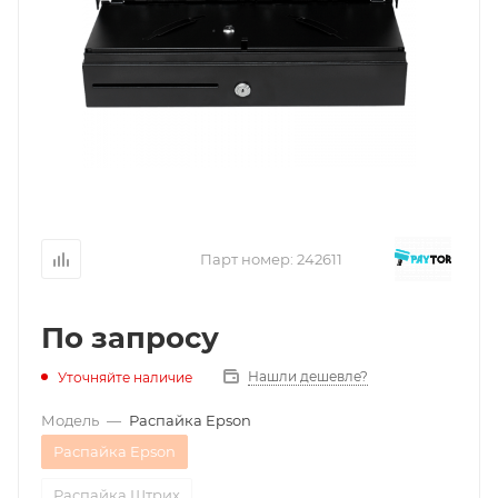
Парт номер:
242611
По запросу
Нашли дешевле?
Уточняйте наличие
Модель
—
Распайка Epson
Распайка Epson
Распайка Штрих